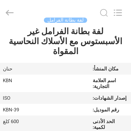
Zhengzhou
Kebona
Industry
Co.,
Ltd.
لفة بطانة الفرامل
All
Rights
Reserved.
لفة بطانة الفرامل غير
مسكن
الأسبستوس مع الأسلاك النحاسية
منتجات
المقواة
معلومات
مكان المنشأ:
حنان
عنا
اسم العلامة
KBN
التجارية:
جولة
إصدار الشهادات:
ISO
في
رقم الموديل:
KBN-39
المعمل
الحد الأدنى
600 كلغ
لكمية: