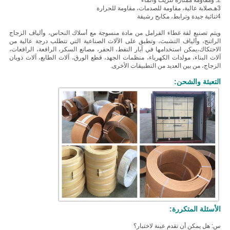
2. و
مقاومة ممتازة للزيت والماء
3هـ
صلابة عالية، مقاومة للصدمات، مقاومة للحرارة
4ثنائية جيدة وترابط، مكابح رشيقة
ويتم تصنيع لفة غطاء الفرامل من مادة منسوجة مع أسلاك النحاس، وألياف الزجاج
الراتنج، وألياف التشبث، وتطبق على الآلات الصناعية التي تتطلب درجة عالية من
الاحتكاك،يمكن استخدامها في آبار النفط، الحفر، مصانع السكر، الرافعة، الرافعات،
آلات البناء، مولدات الكهرباء، منظمات الجهد، قطع الورق، آلات الطابع، آلات ذوبان
الزجاج، من بين العديد من التطبيقات الأخرى.
التعبئة والشحن:
الأسئلة المتكررة:
س: هل يمكن أن تقدم عينة لاختبار؟