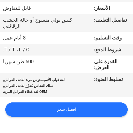
مراقبة
الأسعار:
قابل للتفاوض
الجودة
تفاصيل التغليف:
كيس بولي منسوج أو حالة الخشب
الرقائقي
اتصل
وقت التسليم:
8 أيام عمل
بنا
شروط الدفع:
T / T ، L / C.
اطلب
القدرة على
600 طن شهريا
العرض:
اقتباس
تسليط الضوء:
,
لفة غياب الأسبستوس مرنة لفائف الفرامل
,
سلك النحاس مُعزّز لفائف الفرامل
خريطة
OEM لفة غطاء الفرامل المرنة
الموقع
افضل سعر
PRIVACY
POLICY