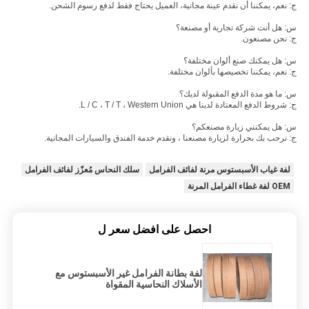
ج: نعم، يمكننا أن نقدم عينة مجانية، العميل يحتاج فقط لدفع رسوم الشحن.
س: هل أنت شركة تجارية أو مصنعة؟
ج: نحن مصنعون.
س: هل يمكنك صنع ألوان مختلفة؟
ج: نعم، يمكننا تخصيصها بألوان مختلفة.
س: ما هو مدة الدفع المقبولة لديك؟
ج: شروط الدفع المعتادة لدينا هي L / C ، T / T ، Western Union.
س: هل يمكنني زيارة مصنعكم؟
ج: نرحب بك بحرارة لزيارة مصنعنا ، ونقدم خدمة الفندق والسيارات المجانية.
لفة غياب الأسبستوس مرنة لفائف الفرامل
سلك النحاس مُعزّز لفائف الفرامل
OEM لفة غطاء الفرامل المرنة
احصل على افضل سعر ل
لفة بطانة الفرامل غير الأسبستوس مع
الأسلاك النحاسية المقواة