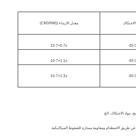
لاحتكاك
معدل الارتداء ((CM3/NM)
≤0.7×10-7
0
≤1.1×10-7
0
≤1.3×10-7
0
ج، مواد الاحتكاك، الخ.
عن طريق الاصطدام ومقاومة ممتازة للضغوط الميكانيكية.