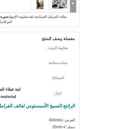
بطانة الفرامل الصناعية لفة مقاومة الإجهاد
صورة ك
الميكانيك
مفصلة وصف المنتج
مقاومة الزيت:
عينات مجانية:
السماكة:
لفة غطاء الفر
إبراز:
 material
الراتنج النسيج الأسبستوس لفائف الفرا
العرض: ≤600mm
سمك: 4-35mm