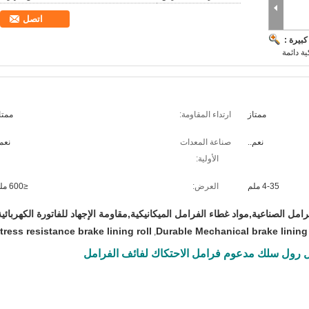
اتصل
بيرة :
ية دائمة
ممتاز
ارتداء المقاومة:
ممتا
نعم..
صناعة المعدات
نعم.
الأولية:
4-35 ملم
العرض:
≤600 ملم
امل الصناعية,مواد غطاء الفرامل الميكانيكية,مقاومة الإجهاد للفاتورة الكهربائية
tress resistance brake lining roll
Durable Mechanical brake lining
,
مل رول سلك مدعوم فرامل الاحتكاك لفائف الفرامل