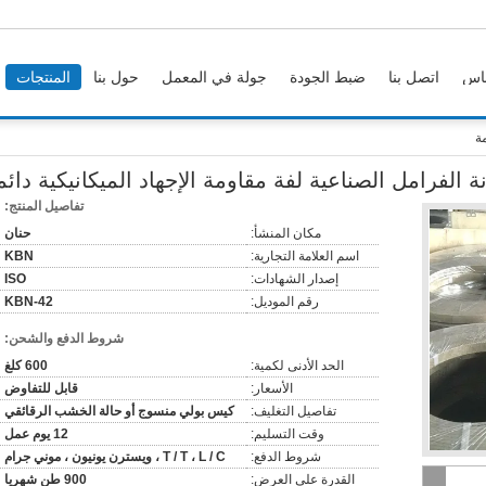
اس
اتصل بنا
ضبط الجودة
جولة في المعمل
حول بنا
المنتجات
مة
ة الفرامل الصناعية لفة مقاومة الإجهاد الميكانيكية دائم
تفاصيل المنتج:
مكان المنشأ:
حنان
اسم العلامة التجارية:
KBN
إصدار الشهادات:
ISO
رقم الموديل:
KBN-42
شروط الدفع والشحن:
الحد الأدنى لكمية:
600 كلغ
الأسعار:
قابل للتفاوض
تفاصيل التغليف:
كيس بولي منسوج أو حالة الخشب الرقائقي
وقت التسليم:
12 يوم عمل
شروط الدفع:
T / T ، L / C ، ويسترن يونيون ، موني جرام
القدرة على العرض:
900 طن شهريا