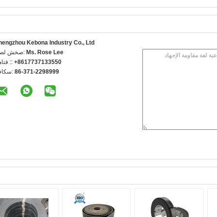
hengzhou Kebona Industry Co., Ltd
Ms. Rose Lee
اتصل شخص
+8617737133550
الهاتف 
86-371-2298999
الفاكس