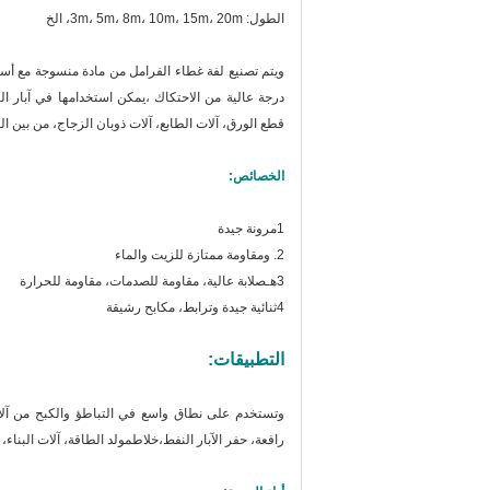
الطول: 3m، 5m، 8m، 10m، 15m، 20m، الخ
ويتم تصنيع لفة غطاء الفرامل من مادة منسوجة مع أسلا
درجة عالية من الاحتكاك ،يمكن استخدامها في آبار الن
قطع الورق، آلات الطابع، آلات ذوبان الزجاج، من بين ال
الخصائص:
1مرونة جيدة
2. و
مقاومة ممتازة للزيت والماء
3هـ
صلابة عالية، مقاومة للصدمات، مقاومة للحرارة
4ثنائية جيدة وترابط، مكابح رشيقة
التطبيقات:
وتستخدم على نطاق واسع في التباطؤ والكبح من آلات 
رافعة، حفر الآبار النفط،خلاطمولد الطاقة، آلات البناء