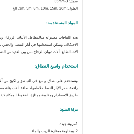
سمك: 3-35mm
الطول: 3m، 5m، 8m، 10m، 15m، 20m، الخ
المواد المستخدمة:
هذه اللفافات مصنوعة من
المطاط، الألياف الزرقاء وب
الاحتكاك، ويمكن استخدامها في آبار النفط، والحفر، 
آلات الطابع، آلات ذوبان الزجاج، من بين العديد من الت
استخدام واسع النطاق:
وتستخدم على نطاق واسع في التباطؤ والكبح من آلات 
رافعة، حفر الآبار النفط،خلاطمولد طاقة، آلات بناء، 
طريق الاصطدام ومقاومة ممتازة للضغوط الميكانيكية.
مزايا المنتج:
1مرونة جيدة
2. و
مقاومة ممتازة للزيت والماء