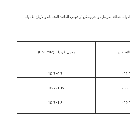
لاحتكاك
معدل الارتداء ((CM3/NM)
≤0.7×10-7
0
≤1.1×10-7
0
≤1.3×10-7
0