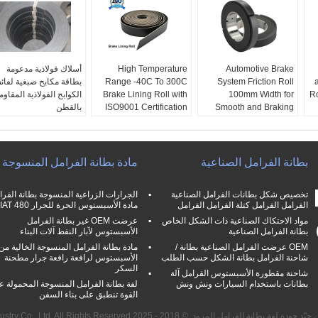
Automotive Brake
High Temperature
أسلاك فولاذية مدعومة
System Friction Roll
Range -40C To 300C
بطاقة مكابح صبغية لفائ
Ro
100mm Width for
Brake Lining Roll with
الكوابح الفولاذية المقاوم
Smooth and Braking
ISO9001 Certification
بالقطن
Experience
and 2mm Thickness
OEM:
نعم
Roll
Packaging:
High
Performance:
سماكة:
3-35 ملم
Standard
Size:
Friction
عرض:
≤600mm
10m
Length:
Roll
Packaging:
ميناء فوب:
تشينغداو ،
بطانة الفرامل الصناعية
مادة بطانة الفرامل المنسوجة
100mm
Width:
Standard
Size:
شنغهاي
Length:
10m
تخصيص شكل بطانات الفرامل الصناعية
الجرارات الزراعية المنسوجة بطانة الفرا
Ma
الفرامل الفرامل كتلة الفرامل الفرامل
مادة الأسبستوس الحرة للجرار FIAT 480
مواد الاحتكاك الصناعية ذات الشكل الخاص
عرضت OEM غير بطانة الفرامل
بطانة الفرامل الصناعية
الأسبستوس لآبار النفط آلات البناء
OEM عرضت الفرامل الصناعية بطانة /
مادة بطانة الفرامل المنسوجة الخالية من
شاحنة الفرامل بطانة الشكل حسب الطلب
الأسبستوس لرافعة رافعة جرار مطحنة
السكر
شاحنة مقطورة الأسبستوس الفرامل آلة
بطانات باستخدام السيارات ونش ونش
لفة بطانة الفرامل المنسوجة المحمولة عا
القوة تنطبق على بناء السفن
 لفة بطانة الفرامل المزود. © 2018 - 2025 Zhengzhou Kebona Industry Co., Ltd. All Rights Reserved.