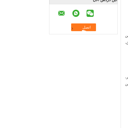
ن
،
،
ن