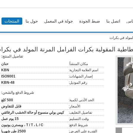
اس
اتصل بنا
ضبط الجودة
جولة في المعمل
حول بنا
المنتجات
المولد في بكرات
طاطية المقولبة بكرات الفرامل المرنة المولد في بكرا
تفاصيل المنتج:
مكان المنشأ:
حنان
اسم العلامة التجارية:
KBN
إصدار الشهادات:
ISO9001
رقم الموديل:
KBN-48
شروط الدفع والشحن:
الحد الأدنى لكمية:
500 كلغ
الأسعار:
قابل للتفاوض
تفاصيل التغليف:
كيس بولي منسوج أو حالة الخشب الرقائقي
وقت التسليم:
15 يوم عمل
شروط الدفع:
T / T ، L / C ، ويسترن يونيون
القدرة على العرض:
2500 طن شهريا