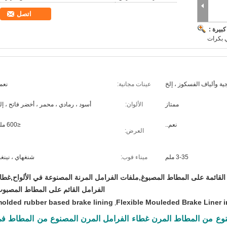
اتصل
بيرة :
ي بكرات
ية وألياف الفسكوز ، إلخ
عينات مجانية:
نعم.
ممتاز
الألوان:
أسود ، رمادي ، محمر ، أخضر فاتح ، إل
نعم..
≤600 ملم
العرض:
3-35 ملم
ميناء فوب:
شنغهاي ، نينغب
القائمة على المطاط المصبوغ,ملفات الفرامل المرنة المصنوعة في الألواح,غطا
الفرامل القائم على المطاط المصبو
olded rubber based brake lining
Flexible Mouleded Brake Liner i
,
نوع من المطاط المرن غطاء الفرامل المرن المصنوع من المطاط ف