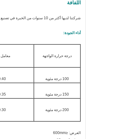
اللفافة
شركتنا لديها أكثر من 10 سنوات من الخبرة في تصنيع أدوات غطاء الفرامل، والتي يمكن أن تجلب الفائدة المتبادلة والأرباح لك ولنا.
أداء الجودة:
درجة حرارة الواجهة
معامل ا
100 درجة مئوية
.40 ٠65
150 درجة مئوية
.35 ٠65
200 درجة مئوية
.30 ٠60
العرض: ≤600mm