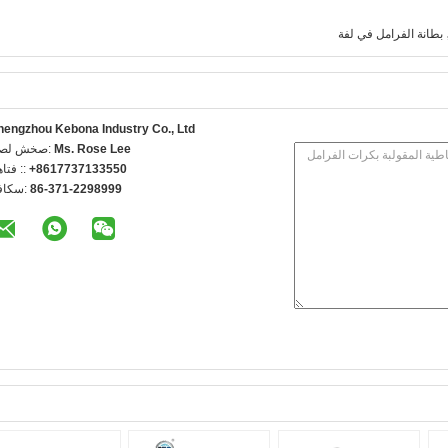
بطانة الفرامل في لفة
hengzhou Kebona Industry Co., Ltd
Ms. Rose Lee
اتصل شخص
+8617737133550
الهاتف 
86-371-2298999
الفاكس