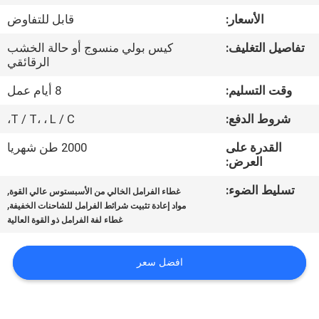
مراقبة
الأسعار:
قابل للتفاوض
الجودة
تفاصيل التغليف:
كيس بولي منسوج أو حالة الخشب
الرقائقي
اتصل
وقت التسليم:
8 أيام عمل
بنا
شروط الدفع:
T / T، ، L / C،
اطلب
القدرة على
2000 طن شهريا
العرض:
اقتباس
تسليط الضوء:
,
غطاء الفرامل الخالي من الأسبستوس عالي القوة
,
مواد إعادة تثبيت شرائط الفرامل للشاحنات الخفيفة
خريطة
غطاء لفة الفرامل ذو القوة العالية
الموقع
افضل سعر
PRIVACY
POLICY