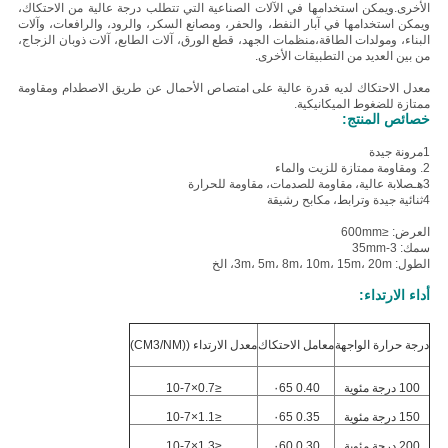
الأخرى.
ويمكن استخدامها في الآلات الصناعية التي تتطلب درجة عالية من الاحتكاك،
ويمكن استخدامها في آبار النفط، والحفر، ومصانع السكر، والرود، والرافعات، وآلات
البناء، ومولدات الطاقة،منظمات الجهد، قطع الورق، آلات الطابع، آلات ذوبان الزجاج،
من بين العديد من التطبيقات الأخرى.
معدل الاحتكاك لديه قدرة عالية على امتصاص الأحمال عن طريق الاصطدام ومقاومة
ممتازة للضغوط الميكانيكية.
خصائص المنتج:
1مرونة جيدة
2. و
مقاومة ممتازة للزيت والماء
3هـ
صلابة عالية، مقاومة للصدمات، مقاومة للحرارة
4ثنائية جيدة وترابط، مكابح رشيقة
العرض: ≤600mm
سمك: 3-35mm
الطول: 3m، 5m، 8m، 10m، 15m، 20m، الخ
أداء الارتداء:
درجة حرارة الواجهة
معامل الاحتكاك
معدل الارتداء ((CM3/NM)
100 درجة مئوية
0.40 ٠65
≤0.7×10-7
150 درجة مئوية
0.35 ٠65
≤1.1×10-7
200 درجة مئوية
0.30 ٠60
≤1.3×10-7