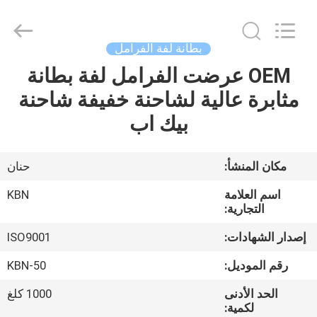
Zhengzhou
Kebona
Industry
Co.,
Ltd.
بطانة لفة الفرامل
All
Rights
Reserved.
OEM عرضت الفرامل لفة بطانة
مسكن
مثابرة عالية لشاحنة خفيفة شاحنة
منتجات
بيك اب
معلومات
مكان المنشأ:
حنان
عنا
اسم العلامة
KBN
التجارية:
جولة
إصدار الشهادات:
ISO9001
في
رقم الموديل:
KBN-50
المعمل
الحد الأدنى
1000 كلغ
لكمية: