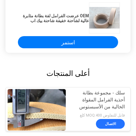
OEM عرضت الفرامل لفة بطانة مثابرة
عالية لشاحنة خفيفة شاحنة بيك اب
استمر
أعلى المنتجات
سلك - مجموعة بطانة
أحذية الفرامل المقواة
الخالية من الأسبستوس
لآبار زيت الونش
قابل للتفاوض MOQ:400 كلغ
الاتصال