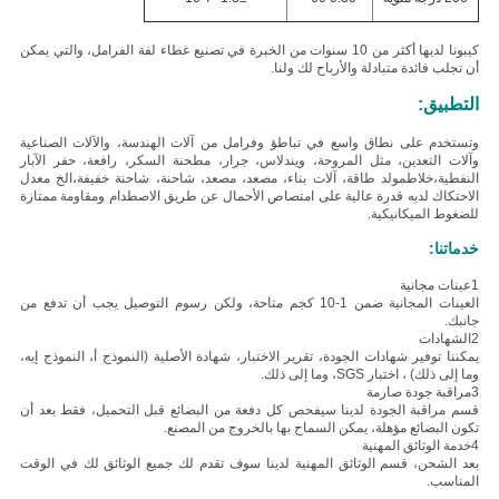
كيبونا لديها أكثر من 10 سنوات من الخبرة في تصنيع غطاء لفة الفرامل، والتي يمكن
أن تجلب فائدة متبادلة والأرباح لك ولنا.
التطبيق:
وتستخدم على نطاق واسع في تباطؤ وفرامل من آلات الهندسة، والآلات الصناعية
وآلات التعدين، مثل المروحة، ويندلاس، جرار، مطحنة السكر، رافعة، حفر الآبار
النفطية،خلاطمولد طاقة، آلات بناء، مصعد، مصعد، شاحنة، شاحنة خفيفة،الخ معدل
الاحتكاك لديه قدرة عالية على امتصاص الأحمال عن طريق الاصطدام ومقاومة ممتازة
للضغوط الميكانيكية.
خدماتنا:
1عينات مجانية
العينات المجانية ضمن 1-10 كجم متاحة، ولكن رسوم التوصيل يجب أن تدفع من
جانبك.
2الشهادات
يمكننا توفير شهادات الجودة، تقرير الاختبار، شهادة الأصلية (النموذج أ، النموذج إيه،
وما إلى ذلك) ، اختبار SGS، وما إلى ذلك.
3مراقبة جودة صارمة
قسم مراقبة الجودة لدينا سيفحص كل دفعة من البضائع قبل التحميل، فقط بعد أن
تكون البضائع مؤهلة، يمكن السماح بها بالخروج من المصنع.
4خدمة الوثائق المهنية
بعد الشحن، قسم الوثائق المهنية لدينا سوف تقدم لك جميع الوثائق لك في الوقت
المناسب.