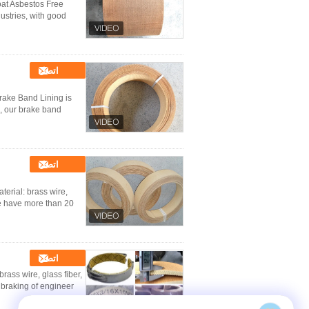
at Asbestos Free
ustries, with good
اتصل
rake Band Lining is
e, our brake band
اتصل
erial: brass wire,
We have more than 20
اتصل
rass wire, glass fiber,
raking of engineer ...