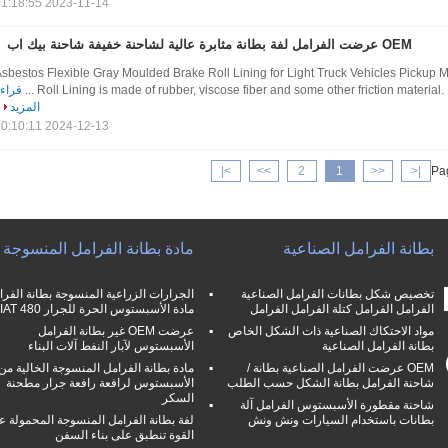
2023-11-14 01:18:55
OEM عرضت الفرامل لفة بطانة مثابرة عالية لشاحنة خفيفة شاحنة بيك اب
sbestos Flexible Gray Moulded Brake Roll Lining for Light Truck Vehicles Pickup M
Roll Lining is made of rubber, viscose fiber and some other friction material. It's
قراء
المزيد
2024-12-13 10:10:11
>|
>>
2
1
<<
|<
Pag
بطانة الفرامل الصناعية
مادة بطانة الفرامل المنسوجة
تخصيص شكل بطانات الفرامل الصناعية
الجرارات الزراعية المنسوجة بطانة الفرا
الفرامل الفرامل كتلة الفرامل الفرامل
مادة الأسبستوس الحرة للجرار FIAT 480
مواد الاحتكاك الصناعية ذات الشكل الخاص
عرضت OEM غير بطانة الفرامل
بطانة الفرامل الصناعية
الأسبستوس لآبار النفط آلات البناء
OEM عرضت الفرامل الصناعية بطانة /
مادة بطانة الفرامل المنسوجة الخالية من
شاحنة الفرامل بطانة الشكل حسب الطلب
الأسبستوس لرافعة رافعة جرار مطحنة
السكر
شاحنة مقطورة الأسبستوس الفرامل آلة
بطانات باستخدام السيارات ونش ونش
لفة بطانة الفرامل المنسوجة المحمولة عا
القوة تنطبق على بناء السفن