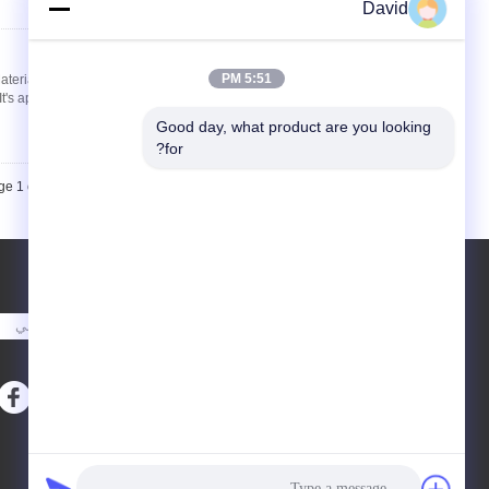
David
اتصل
5:51 PM
aterials: This Brake
 applicable to ...
Good day, what product are you looking 
for?
e 1 of 2
طلب اقتباس
أرسلت
sgs
E-Mail
خريطة الموقع
|
موقع الجوال