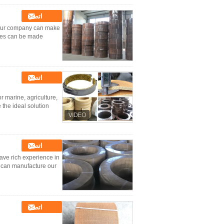
اتصل
 Our company can make
izes can be made
اتصل
 marine, agriculture,
e ideal solution ...
اتصل
ve rich experience in
e can manufacture our
اتصل