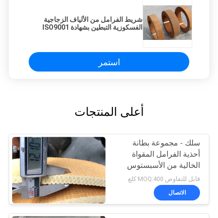
شريط الفرامل من الألياف الزجاجية
الفسكوزية التبطين بشهادة ISO9001
استمر
أعلى المنتجات
سلك - مجموعة بطانة
أحذية الفرامل المقواة
الخالية من الأسبستوس
لآبار زيت الونش
قابل للتفاوض MOQ:400 كلغ
الاتصال