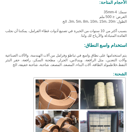
الأحجام المتاحة:
سمك: 4-35mm
العرض: ≤ 500 ملم
الطول: 3m، 5m، 8m، 10m، 15m، 20m، الخ
بسبب أكثر من 10 سنوات من الخبرة في تصنيع أدوات غطاء الفرامل، يمكننا أن نجلب
الفائدة المتبادلة والأرباح لك ولنا.
استخدام واسع النطاق:
يتم استخدامها على نطاق واسع في تباطؤ وفرامل من آلات الهندسة، والآلات الصناعية
وآلات التعدين، مثل الرافعة، ويندلاس، الجرار، مطحنة السكر، رافعة، حفر البئر
النفط،خلاطمولد الطاقة، آلات البناء، المصعد، المصعد، شاحنة، شاحنة خفيفة، الخ
الشحنة: