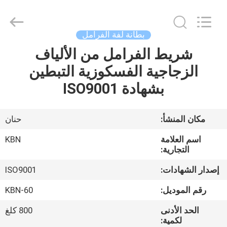
Zhengzhou
Kebona
Industry
Co.,
Ltd.
بطانة لفة الفرامل
All
Rights
Reserved.
شريط الفرامل من الألياف
مسكن
الزجاجية الفسكوزية التبطين
منتجات
بشهادة ISO9001
معلومات
مكان المنشأ:
حنان
عنا
اسم العلامة
KBN
التجارية:
جولة
إصدار الشهادات:
ISO9001
في
رقم الموديل:
KBN-60
المعمل
الحد الأدنى
800 كلغ
لكمية: