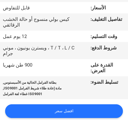
مراقبة
الأسعار:
قابل للتفاوض
الجودة
تفاصيل التغليف:
كيس بولي منسوج أو حالة الخشب
الرقائقي
اتصل
وقت التسليم:
12 يوم عمل
بنا
شروط الدفع:
T / T ، L / C ، ويسترن يونيون ، موني
جرام
اطلب
القدرة على
900 طن شهريا
اقتباس
العرض:
تسليط الضوء:
,
بطانة الفرامل الخالية من الأسبستوس
خريطة
,
مادة إعادة طلاء شريط الفرامل ISO9001
ISO9001 غطاء لفة الفرامل
الموقع
افضل سعر
PRIVACY
POLICY