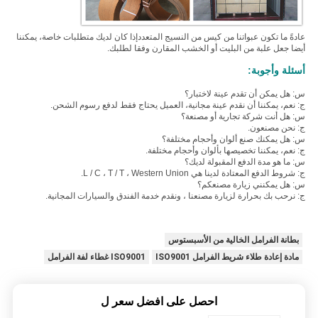
عادةً ما تكون عبواتنا من كيس من النسيج المتعدد
إذا كان لديك متطلبات خاصة، يمكننا
أيضا جعل علبة من البليت أو الخشب المقارن وفقا لطلبك.
أسئلة وأجوبة:
س: هل يمكن أن تقدم عينة لاختبار؟
ج: نعم، يمكننا أن نقدم عينة مجانية، العميل يحتاج فقط لدفع رسوم الشحن.
س: هل أنت شركة تجارية أو مصنعة؟
ج: نحن مصنعون.
س: هل يمكنك صنع ألوان وأحجام مختلفة؟
ج: نعم، يمكننا تخصيصها بألوان وأحجام مختلفة.
س: ما هو مدة الدفع المقبولة لديك؟
ج: شروط الدفع المعتادة لدينا هي L / C ، T / T ، Western Union.
س: هل يمكنني زيارة مصنعكم؟
ج: نرحب بك بحرارة لزيارة مصنعنا ، ونقدم خدمة الفندق والسيارات المجانية.
بطانة الفرامل الخالية من الأسبستوس
مادة إعادة طلاء شريط الفرامل ISO9001
ISO9001 غطاء لفة الفرامل
احصل على افضل سعر ل