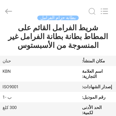
Zhengzhou
Kebona
Industry
Co.,
Ltd.
بطانة حزام الفرامل
All
Rights
Reserved.
شريط الفرامل القائم على
مسكن
المطاط بطانة بطانة الفرامل غير
منتجات
المنسوجة من الأسبستوس
معلومات
مكان المنشأ:
حنان
عنا
اسم العلامة
KBN
التجارية:
جولة
إصدار الشهادات:
ISO9001
في
رقم الموديل:
ب -1
المعمل
الحد الأدنى
300 كلغ
لكمية: