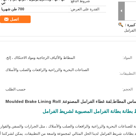
شروط الدفع:
تي
القدرة على العرض:
700 طن شهريا
اتصل
بيرة :
الفرامل
المواد:
المطاط والألياف الزجاجية ومواد الاحتكاك ، إلخ.
الصناعات البحرية والزراعية والرافعات والصلب والأسلاك
التطبيقات:
الحجم:
حسب الطلب
اس المطاط,لفة غطاء الفرامل المصنوعة
Moulded Brake Lining Roll
,
بطانة بطانة الفرامل المصبوبة لشريط الفرامل
 للصناعات البحرية والزراعية والرافعات والصلب والأسلاك ، مثل الجرارات والسفن والقوار
عد بطانات شريط الفرامل لدينا الحل المثالي لمجموعة واسعة من التطبيقات.
يمكن لشركتنا أ