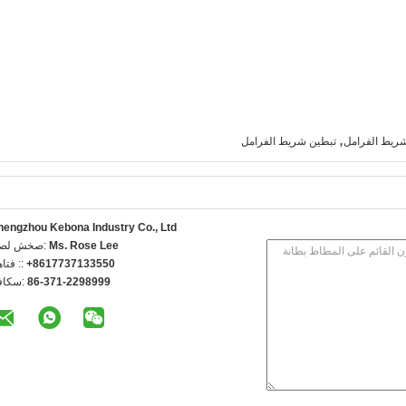
,
ريط الفرامل
تبطين شريط الفرامل
hengzhou Kebona Industry Co., Ltd
Ms. Rose Lee
اتصل شخص
+8617737133550
الهاتف 
86-371-2298999
الفاكس