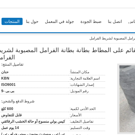
اس
اتصل بنا
ضبط الجودة
جولة في المعمل
حول بنا
المنتجات
رامل المصبوبة لشريط الفرامل
ائم على المطاط بطانة بطانة الفرامل المصبوبة لشري
الفرام
تفاصيل المنتج:
مكان المنشأ:
حنان
اسم العلامة التجارية:
KBN
إصدار الشهادات:
ISO9001
رقم الموديل:
بى بى -9
شروط الدفع والشحن:
الحد الأدنى لكمية:
600 كلغ
الأسعار:
قابل للتفاوض
تفاصيل التغليف:
كيس بولي منسوج أو حالة الخشب الرقائقي
وقت التسليم:
14 يوم عمل
تي / تي ، ويسترن يونيون ، موني جرام ، تي /