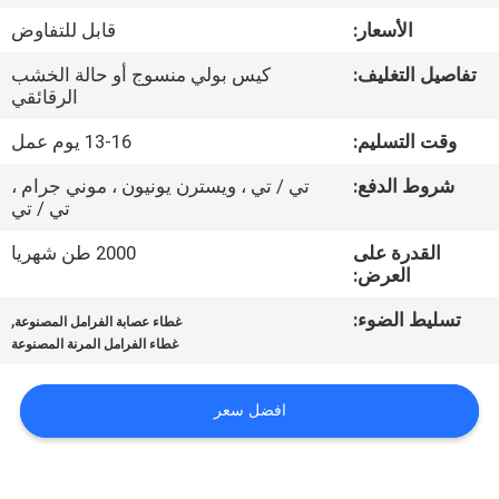
مراقبة
الأسعار:
قابل للتفاوض
الجودة
تفاصيل التغليف:
كيس بولي منسوج أو حالة الخشب
الرقائقي
اتصل
وقت التسليم:
13-16 يوم عمل
بنا
شروط الدفع:
تي / تي ، ويسترن يونيون ، موني جرام ،
تي / تي
اطلب
القدرة على
2000 طن شهريا
اقتباس
العرض:
تسليط الضوء:
,
غطاء عصابة الفرامل المصنوعة
خريطة
غطاء الفرامل المرنة المصنوعة
الموقع
افضل سعر
PRIVACY
POLICY