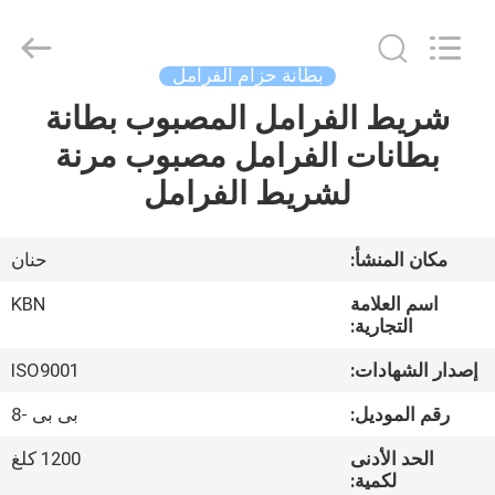
Zhengzhou
Kebona
Industry
Co.,
Ltd.
بطانة حزام الفرامل
All
Rights
Reserved.
شريط الفرامل المصبوب بطانة
مسكن
بطانات الفرامل مصبوب مرنة
منتجات
لشريط الفرامل
معلومات
مكان المنشأ:
حنان
عنا
اسم العلامة
KBN
التجارية:
جولة
إصدار الشهادات:
ISO9001
في
رقم الموديل:
بى بى -8
المعمل
الحد الأدنى
1200 كلغ
لكمية: