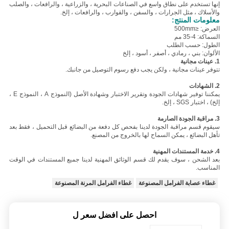
إنها تستخدم على نطاق واسع في الصناعات البحرية ، والزراعية ، والرافعات ، والصلب
والأسلاك ، مثل الجرارات ، والسفن ، والقوارب ، والرافعات ، إلخ.
معلومات المنتج:
العرض: ≤500mm
السماكة: 4-35 مم
الطول: حسب الطلب
الألوان: بني ، رمادي ، أصفر ، أسود ، إلخ
1. عينات مجانية
تتوفر عينات مجانية ، ولكن يجب دفع رسوم التوصيل من جانبك.
2. الشهادات
يمكننا توفير شهادات الجودة وتقرير الاختبار وشهادة الأصل (النموذج A ، النموذج E ،
إلخ) ، اختبار SGS ، إلخ.
3. مراقبة الجودة الصارمة
سيقوم قسم مراقبة الجودة لدينا بفحص كل دفعة من البضائع قبل التحميل ، فقط بعد
تأهل البضائع ، يمكن السماح لها بالخروج من المصنع.
4. خدمة المستندات المهنية
بعد الشحن ، سوف يقدم لك قسم الوثائق المهنية لدينا جميع المستندات في الوقت
المناسب.
غطاء عصابة الفرامل المصنوعة
غطاء الفرامل المرنة المصنوعة
احصل على افضل سعر ل