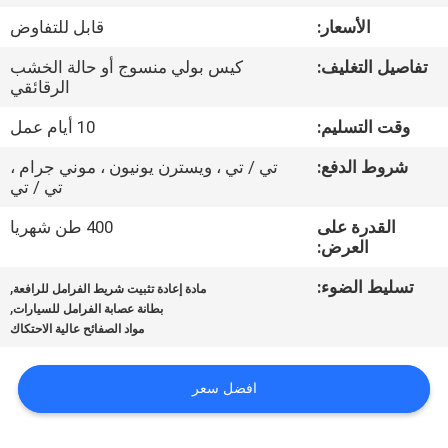
مراقبة
الأسعار:
قابل للتفاوض
الجودة
تفاصيل التغليف:
كيس بولي منسوج أو حالة الخشب
الرقائقي
اتصل
وقت التسليم:
10 أيام عمل
بنا
شروط الدفع:
تي / تي ، ويسترن يونيون ، موني جرام ،
تي / تي
اطلب
القدرة على
400 طن شهريا
اقتباس
العرض:
تسليط الضوء:
,
مادة إعادة تثبيت شريط الفرامل للرافعة
خريطة
,
بطانة عصابة الفرامل للسيارات
مواد الصفائح عالية الاحتكاك
الموقع
افضل سعر
PRIVACY
POLICY