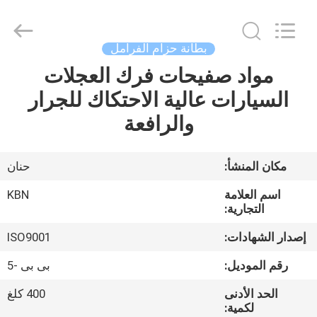
Zhengzhou
Kebona
Industry
Co.,
Ltd.
بطانة حزام الفرامل
All
Rights
Reserved.
مواد صفيحات فرك العجلات
مسكن
السيارات عالية الاحتكاك للجرار
منتجات
والرافعة
معلومات
مكان المنشأ:
حنان
عنا
اسم العلامة
KBN
التجارية:
جولة
إصدار الشهادات:
ISO9001
في
رقم الموديل:
بى بى -5
المعمل
الحد الأدنى
400 كلغ
لكمية: