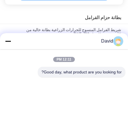
بطانة حزام الفرامل
شريط الفرامل المنسوج للجرارات الزراعية بطانة خالية من
الأسبستوس للجرار FIAT 480
David
شريط الفرامل المرن القائم على المطاط بطانة بطانة الفرامل
المصبوبة لشريط الفرامل
12:11 PM
شريط الفرامل المصبوب بطانة بطانات الفرامل مصبوب مرنة لشريط
الفرامل
Good day, what product are you looking for?
فئات شعبية
جميع
بطانة لفة الفرامل
لفة بطانة الفرامل
لفة بطانة الفرامل 
مادة كتلة الفرامل
المنسوجة