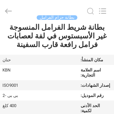
Zhengzhou
Kebona
Industry
Co.,
Ltd.
بطانة حزام الفرامل
All
Rights
Reserved.
بطانة شريط الفرامل المنسوجة
مسكن
غير الأسبستوس في لفة لعصابات
منتجات
فرامل رافعة قارب السفينة
معلومات
مكان المنشأ:
حنان
عنا
اسم العلامة
KBN
التجارية:
جولة
إصدار الشهادات:
ISO9001
في
رقم الموديل:
بى بى -2
المعمل
الحد الأدنى
400 كلغ
لكمية: