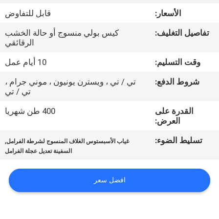
مراقبة
الأسعار:
قابل للتفاوض
الجودة
تفاصيل التغليف:
كيس بولي منسوج أو حالة الخشب
الرقائقي
اتصل
وقت التسليم:
10 أيام عمل
بنا
شروط الدفع:
تي / تي ، ويسترن يونيون ، موني جرام ،
تي / تي
اطلب
القدرة على
400 طن شهريا
اقتباس
العرض:
تسليط الضوء:
,
غياب الأسبستوس الغلاف المنسوج لشرطة الفرامل
خريطة
السفينة تعديل عجلة الفرامل
الموقع
افضل سعر
PRIVACY
POLICY