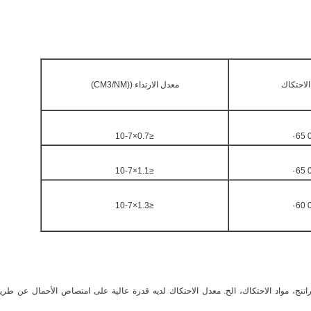
لاحتكاك
معدل الارتداء ((CM3/NM)
≤0.7×10-7
0
≤1.1×10-7
0
≤1.3×10-7
0
تنج، مواد الاحتكاك، الخ.
معدل الاحتكاك لديه قدرة عالية على امتصاص الأحمال عن طري