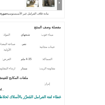
مادة غلاف الفرامل غير الأسبستوسية
صورة ك
مفصلة وصف المنتج
ميناء فوب:
شنغهاي
المواد:
نعم..
صناعة المعدا
عينات مجانية:
الأولية:
السماكة:
4-35 ملم
العرض:
مقاومة الزيت:
ممتاز
ارتداء المقاوم
ملفات المكابح للفينش
إبراز:
al
,
غطاء لفة الفرامل المُعزّز بالأسلاك لخلا