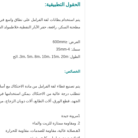
الحقول التطبيقية:
يتم استخدام بطانات لفة الفرامل على نطاق واسع في تب
مطحنة السكر، رافعة، حفر الآبار النفطية،خلاطمولد الط
العرض: ≤600mm
سمك: 4-35mm
الطول: 3m، 5m، 8m، 10m، 15m، 20m، الخ
الخصائص:
يتم تصنيع غطاء لفة الفرامل من مادة الاحتكاك مع أسلا
تتطلب درجة عالية من الاحتكاك ،يمكن استخدامها في آ
الجهد، قطع الورق، آلات الطابع، آلات ذوبان الزجاج، من
1مرونة جيدة
2. و
مقاومة ممتازة للزيت والماء
3هـ
صلابة عالية، مقاومة للصدمات، مقاومة للحرارة