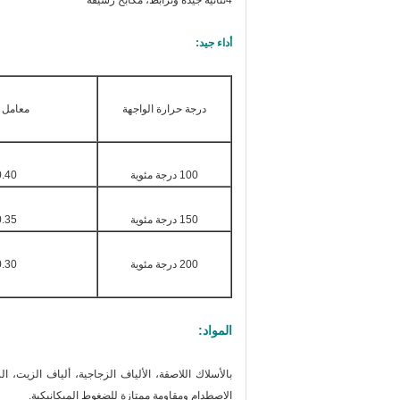
4ثنائية جيدة وترابط، مكابح رشيقة
أداء جيد:
درجة حرارة الواجهة
معامل ا
100 درجة مئوية
.40 ٠65
150 درجة مئوية
.35 ٠65
200 درجة مئوية
.30 ٠60
المواد:
ب
الأسلاك اللاصقة، الألياف الزجاجية، ألياف الزيت، الرا
الاصطدام ومقاومة ممتازة للضغوط الميكانيكية.