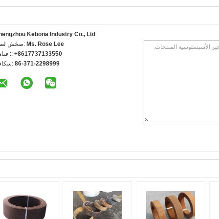
hengzhou Kebona Industry Co., Ltd
Ms. Rose Lee
اتصل شخص
+8617737133550
الهاتف 
86-371-2298999
الفاكس