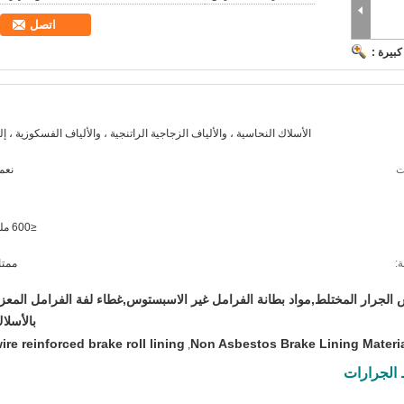
اتصل
بيرة :
الأسلاك النحاسية ، والألياف الزجاجية الراتنجية ، والألياف الفسكوزية ، إل
ت
نعم.
≤600 ملم
ة:
ممتا
 الجرار المختلط,مواد بطانة الفرامل غير الاسبستوس,غطاء لفة الفرامل المعز
بالأسلا
ire reinforced brake roll lining
Non Asbestos Brake Lining Materi
,
ط الجرارات