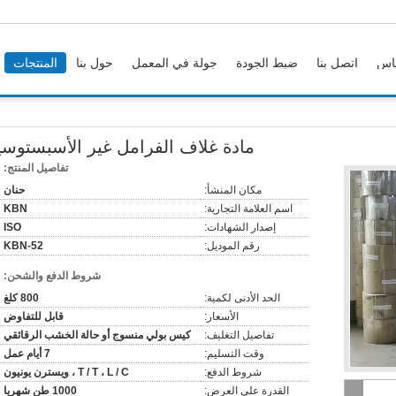
اس
اتصل بنا
ضبط الجودة
جولة في المعمل
حول بنا
المنتجات
مادة غلاف الفرامل غير الأسبستوسي
تفاصيل المنتج:
مكان المنشأ:
حنان
اسم العلامة التجارية:
KBN
إصدار الشهادات:
ISO
رقم الموديل:
KBN-52
شروط الدفع والشحن:
الحد الأدنى لكمية:
800 كلغ
الأسعار:
قابل للتفاوض
تفاصيل التغليف:
كيس بولي منسوج أو حالة الخشب الرقائقي
وقت التسليم:
7 أيام عمل
شروط الدفع:
T / T ، L / C ، ويسترن يونيون
القدرة على العرض:
1000 طن شهريا