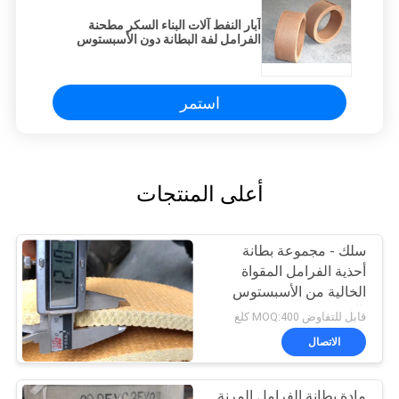
آبار النفط آلات البناء السكر مطحنة
الفرامل لفة البطانة دون الأسبستوس
استمر
أعلى المنتجات
سلك - مجموعة بطانة
أحذية الفرامل المقواة
الخالية من الأسبستوس
لآبار زيت الونش
قابل للتفاوض MOQ:400 كلغ
الاتصال
مادة بطانة الفرامل المرنة