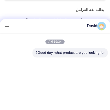
بطانة لفة الفرامل
غير المنسوجة الأسبستوس الفرامل لفة بطانة الصناعية لآلات السفن
David
أجزاء جرار أوتوماتيكية بطانة فرامل مع نحاس نحاسي لفرامل أسطوانة
فرامل الأحذية
10:34 AM
شريط الفرامل من الألياف الزجاجية الفسكوزية التبطين بشهادة
ISO9001
Good day, what product are you looking for?
فئات شعبية
جميع
بطانة لفة الفرامل
لفة بطانة الفرامل
لفة بطانة الفرامل 
مادة كتلة الفرامل
المنسوجة
بطانة الفرامل 
مادة بطانة الفرامل 