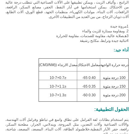
الراتنج ، وألياف الزيت ، ويمكن تطبيقها على الآلات الصناعية التي تتطلب درجة عالية
من الاحتكاك ،يمكن استخدامها في آبار النفط، الحفر، مصانع السكر، الرافعة،
الرافعات، آلات البناء، مولدات الكهرباء، منظمات الجهد، قطع الورق، آلات الطابع،
آلات ذوبان الزجاج، من بين العديد من التطبيقات الأخرى.
1مرونة جيدة
2. و
مقاومة ممتازة للزيت والماء
3هـ
صلابة عالية، مقاومة للصدمات، مقاومة للحرارة
4ثنائية جيدة وترابط، مكابح رشيقة
أداء جيد:
درجة حرارة الواجهة
معامل الاحتكاك
معدل الارتداء ((CM3/NM)
100 درجة مئوية
0.40 ٠65
≤0.7×10-7
150 درجة مئوية
0.35 ٠65
≤1.1×10-7
200 درجة مئوية
0.30 ٠60
≤1.3×10-7
الحقول التطبيقية:
يتم استخدام بطانات لفة الفرامل على نطاق واسع في تباطؤ وفرامل آلات الهندسة،
والآلات الصناعية وآلات التعدين، مثل المروحة، ويندلاس، الجرار، مطحنة السكر،
رافعة، حفر الآبار النفطية،خلاطمولد الطاقة، آلات البناء، المصعد، المصعد، شاحنة،