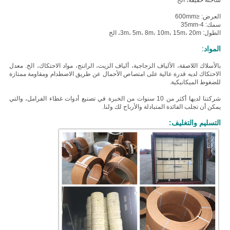
شاحنة خفيفة، الخ
العرض: ≤600mm
سمك: 4-35mm
الطول: 3m، 5m، 8m، 10m، 15m، 20m، الخ
المواد:
ب
الأسلاك اللاصقة، الألياف الزجاجية، ألياف الزيت، الراتنج، مواد الاحتكاك، الخ.
معدل
الاحتكاك لديه قدرة عالية على امتصاص الأحمال عن طريق الاصطدام ومقاومة ممتازة
للضغوط الميكانيكية.
شركتنا لديها أكثر من 10 سنوات من الخبرة في تصنيع أدوات غطاء الفرامل، والتي
يمكن أن تجلب الفائدة المتبادلة والأرباح لك ولنا.
التسليم والتغليف: