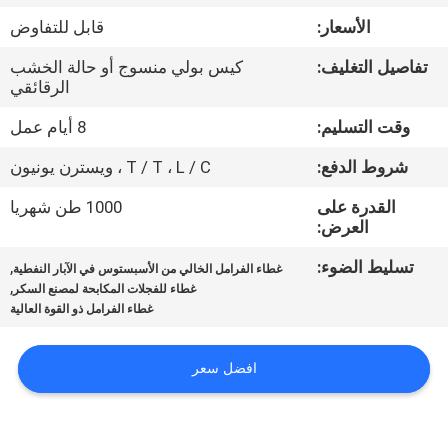
مراقبة
الأسعار:
قابل للتفاوض
الجودة
تفاصيل التغليف:
كيس بولي منسوج أو حالة الخشب
الرقائقي
اتصل
وقت التسليم:
8 أيام عمل
بنا
شروط الدفع:
T / T ، L / C ، ويسترن يونيون
اطلب
القدرة على
1000 طن شهريا
العرض:
اقتباس
تسليط الضوء:
,
غطاء الفرامل الخالي من الأسبستوس في الآبار النفطية
,
غطاء للفجلات المكابحة لمصنع السكر
خريطة
غطاء الفرامل ذو القوة العالية
الموقع
افضل سعر
PRIVACY
POLICY