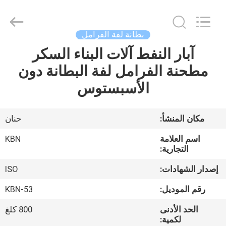
Zhengzhou
Kebona
Industry
Co.,
Ltd.
بطانة لفة الفرامل
All
Rights
Reserved.
آبار النفط آلات البناء السكر
مسكن
مطحنة الفرامل لفة البطانة دون
منتجات
الأسبستوس
معلومات
مكان المنشأ:
حنان
عنا
اسم العلامة
KBN
التجارية:
جولة
إصدار الشهادات:
ISO
في
رقم الموديل:
KBN-53
المعمل
الحد الأدنى
800 كلغ
لكمية: