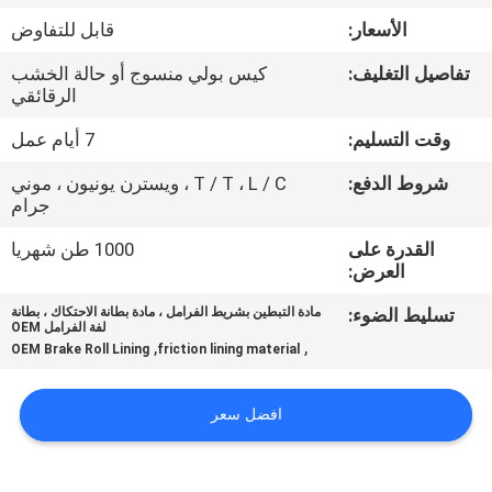
مراقبة
الأسعار:
قابل للتفاوض
الجودة
تفاصيل التغليف:
كيس بولي منسوج أو حالة الخشب
الرقائقي
اتصل
وقت التسليم:
7 أيام عمل
بنا
شروط الدفع:
T / T ، L / C ، ويسترن يونيون ، موني
جرام
اطلب
القدرة على
1000 طن شهريا
اقتباس
العرض:
تسليط الضوء:
مادة التبطين بشريط الفرامل ، مادة بطانة الاحتكاك ، بطانة
لفة الفرامل OEM
خريطة
,
,
OEM Brake Roll Lining
friction lining material
الموقع
افضل سعر
PRIVACY
POLICY