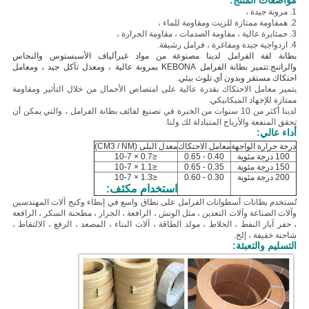
مواصفات المنتج:
1. مرونة جيدة ،
2. ه
مقاومة ممتازة للزيت ومقاومة للماء ،
3. ح
مثابرة عالية ، مقاومة الصدمات ، مقاومة الحرارة ،
4. ازدواجية جيدة ومفاغرة ، فرامل رشيقة.
بطانة لفة الفرامل لدينا مصنوعة من مواد غير
ألياف الأسبستوس والنحاس
والراتنج.تتميز بطانة الفرامل KEBONA بمرونة عالية ، ومعدل تآكل جيد ، ومعامل
احتكاك مستقر وبدون أي تلوث بيئي.
يتميز معامل الاحتكاك بقدرة عالية على امتصاص الأحمال من خلال التأثير ومقاومة
ممتازة للإجهاد الميكانيكي.
لدينا أكثر من 10 سنوات من الخبرة في تصنيع لفائف بطانة الفرامل ، والتي يمكن أن
تحقق المنفعة والأرباح المتبادلة لك ولنا.
أداء عالي:
درجة حرارة الواجهة
معامل الاحتكاك
معدل البلى (CM3 / NM)
100 درجة مئوية
0.40 - 0.65
≤0.7 × 10-7
150 درجة مئوية
0.35 - 0.65
≤1.1 × 10-7
200 درجة مئوية
0.30 - 0.60
≤1.3 × 10-7
استخدام مكثف:
تُستخدم بطانات أسطوانات الفرامل على نطاق واسع في إبطاء وكبح آلات المهندسين
وآلات الصناعة وآلات التعدين ، مثل الونش ، الرافعة ، الجرار ، مطحنة السكر ، الرافعة
، حفر آبار النفط ، الخلاط ، مولد الطاقة ، آلات البناء ، المصعد ، الرفع ، الالتقاط ،
شاحنة خفيفة ، إلخ.
التسليم والتعبئة: