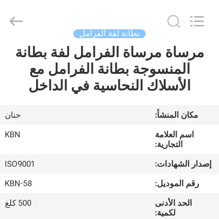
Zhengzhou
Kebona
Industry
Co.,
Ltd.
بطانة لفة الفرامل
All
Rights
Reserved.
مرساة مرساة الفرامل لفة بطانة
مسكن
المنسوجة بطانة الفرامل مع
منتجات
الأسلاك النحاسية في الداخل
معلومات
مكان المنشأ:
حنان
عنا
اسم العلامة
KBN
التجارية:
جولة
إصدار الشهادات:
ISO9001
في
رقم الموديل:
KBN-58
المعمل
الحد الأدنى
500 كلغ
لكمية: