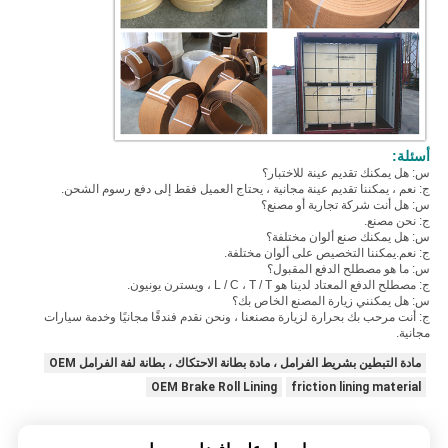
أسئلة:
س: هل يمكنك تقديم عينة للاختبار؟
ج: نعم ، يمكننا تقديم عينة مجانية ، يحتاج العميل فقط إلى دفع رسوم الشحن.
س: هل أنت شركة تجارية أو مصنع؟
ج: نحن مصنع.
س: هل يمكنك صنع ألوان مختلفة؟
ج: نعم.يمكننا التخصيص على ألوان مختلفة.
س: ما هو مصطلح الدفع المقبول؟
ج: مصطلح الدفع المعتاد لدينا هو L / C ، T / T ، ويسترن يونيون.
س: هل يمكنني زيارة المصنع الخاص بك؟
ج: أنت مرحب بك بحرارة لزيارة مصنعنا ، ونحن نقدم فندقًا مجانيًا وخدمة سيارات
مجانية.
مادة التبطين بشريط الفرامل ، مادة بطانة الاحتكاك ، بطانة لفة الفرامل OEM
OEM Brake Roll Lining
friction lining material