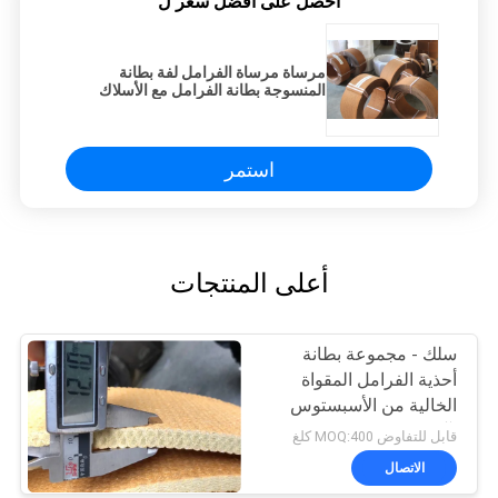
احصل على افضل سعر ل
مرساة مرساة الفرامل لفة بطانة
المنسوجة بطانة الفرامل مع الأسلاك
النحاسية في الداخل
استمر
أعلى المنتجات
سلك - مجموعة بطانة
أحذية الفرامل المقواة
الخالية من الأسبستوس
لآبار زيت الونش
قابل للتفاوض MOQ:400 كلغ
الاتصال