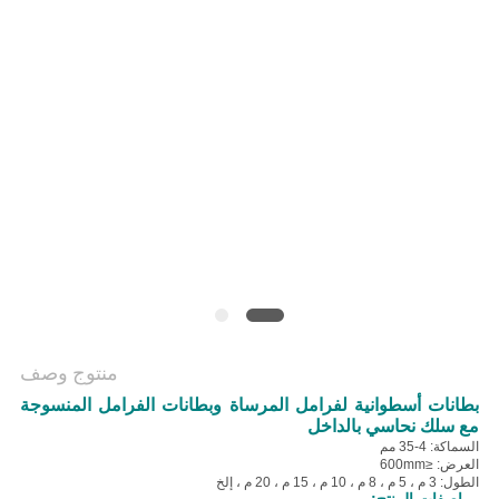
منتوج وصف
بطانات أسطوانية لفرامل المرساة وبطانات الفرامل المنسوجة
مع سلك نحاسي بالداخل
السماكة: 4-35 مم
العرض: ≤600mm
الطول: 3 م ، 5 م ، 8 م ، 10 م ، 15 م ، 20 م ، إلخ