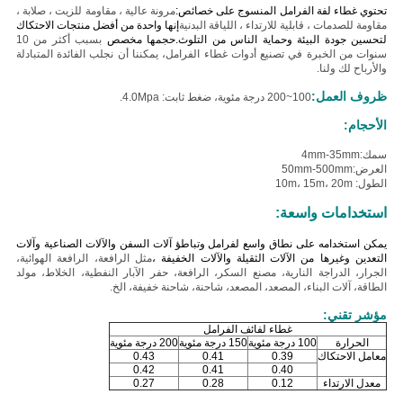
تحتوي غطاء لفة الفرامل المنسوج على خصائص:
مرونة عالية ، مقاومة للزيت ، صلابة ،
مقاومة للصدمات ، قابلية للارتداء ، اللياقة البدنية
إنها واحدة من أفضل منتجات الاحتكاك
لتحسين جودة البيئة وحماية الناس من التلوث.
حجمها مخصص
بسبب أكثر من 10
سنوات من الخبرة في تصنيع أدوات غطاء الفرامل، يمكننا أن نجلب الفائدة المتبادلة
والأرباح لك ولنا.
ظروف العمل:
100~200 درجة مئوية، ضغط ثابت: 4.0Mpa.
الأحجام:
سمك:4mm-35mm
العرض:50mm-500mm
الطول: 10m، 15m، 20m
استخدامات واسعة:
يمكن استخدامه على نطاق واسع لفرامل وتباطؤ آلات السفن والآلات الصناعية وآلات
التعدين وغيرها من الآلات الثقيلة والآلات الخفيفة ،
مثل الرافعة، الرافعة الهوائية،
الجرار، الدراجة النارية، مصنع السكر، الرافعة، حفر الآبار النفطية، الخلاط، مولد
الطاقة، آلات البناء، المصعد، المصعد، شاحنة، شاحنة خفيفة، الخ.
مؤشر تقني:
غطاء لفائف الفرامل
الحرارة
100 درجة مئوية
150 درجة مئوية
200 درجة مئوية
معامل الاحتكاك
0.39
0.41
0.43
0.42
0.41
0.40
معدل الارتداء
0.12
0.28
0.27