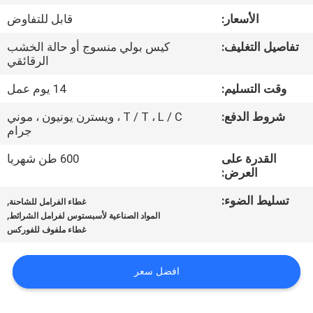
مراقبة
الأسعار:
قابل للتفاوض
الجودة
تفاصيل التغليف:
كيس بولي منسوج أو حالة الخشب
الرقائقي
اتصل
وقت التسليم:
14 يوم عمل
بنا
شروط الدفع:
T / T ، L / C ، ويسترن يونيون ، موني
جرام
اطلب
القدرة على
600 طن شهريا
اقتباس
العرض:
تسليط الضوء:
,
غطاء الفرامل للشاحنة
خريطة
,
المواد الصناعية لأسبستوس لفرامل الشرائط
غطاء ملفوف للفوركس
الموقع
افضل سعر
PRIVACY
POLICY