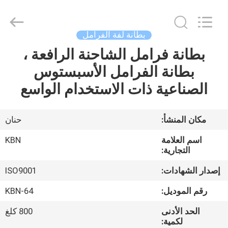
Zhengzhou
Kebona
Industry
Co.,
Ltd.
بطانة لفة الفرامل
All
Rights
Reserved.
بطانة فرامل الشاحنة الرافعة ،
مسكن
بطانة الفرامل الأسبستوس
منتجات
الصناعية ذات الاستخدام الواسع
معلومات
مكان المنشأ:
حنان
عنا
اسم العلامة
KBN
التجارية:
جولة
إصدار الشهادات:
ISO9001
في
رقم الموديل:
KBN-64
المعمل
الحد الأدنى
800 كلغ
لكمية: