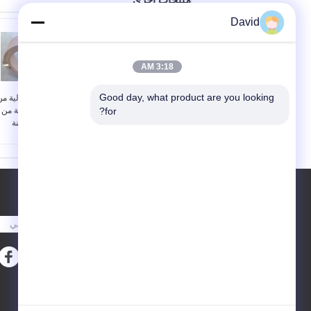
David
3:18 AM
Good day, what product are you looking 
ونش الجر غير بطانة
بطانة الفرامل الخالية م
الفرامل الأسبستوس
for?
الأسبستوس الخالية من
للجرارات الزراعية
الأسبستوس لشاحنة
السماكة:
4-35 ملم
خفيفة
استخدام:
الجرارات
التطبيقات:
الآلات الصناع
الزراعية ، الرافعة ، الرافعة
والمركبات الخفيفة
، مطحنة السكر ، الرافعة ،
العينات:
مجاناً
الرافعة ، الخلاط ، مولدات
صناعة المعدات الأولية:
طلب اقتباس
الطاقة ، آ
متاحة
صناعة المعدات الأولية:
مقاومة الزيت:
ممتاز
متاحة
أرسلت
عينات مجانية:
متاحة
E-Mail
خريطة الموقع
|
موقع الجوال