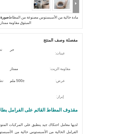
مادة خالية من الأسبستوس مصنوعة من المطاط
صورة ك
المبثوق مقاومة ممتاز
مفصلة وصف المنتج
حر
تص
عينات:
مقاومة الزيت:
ممتاز
عرض:
≤500 ملم
تط
إبراز:
مقذوف المطاط القائم على الفرامل بطان
لديها معامل احتكاك جيد ينطبق على المركبات المتوسط
الفرامل الخالية من الأسبستوس خالية من الأسبستوس