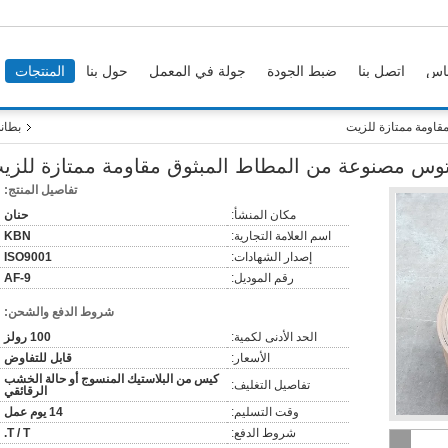
اس
اتصل بنا
ضبط الجودة
جولة في المعمل
حول بنا
المنتجات
قاومة ممتازة للزيت
بطان
توس مصنوعة من المطاط المبثوق مقاومة ممتازة للزي
تفاصيل المنتج:
مكان المنشأ:
حنان
اسم العلامة التجارية:
KBN
إصدار الشهادات:
ISO9001
رقم الموديل:
AF-9
شروط الدفع والشحن:
الحد الأدنى لكمية:
100 رولز
الأسعار:
قابل للتفاوض
كيس من البلاستيك المنسوج أو حالة الخشب
تفاصيل التغليف:
الرقائقي
وقت التسليم:
14 يوم عمل
شروط الدفع:
T / T.