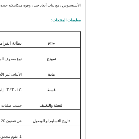
الأسبستوس ، مع ثبات أبعاد جيد ، وقوة ميكانيكية جيدة ل
معلومات المنتجات:
بطانة الفرا
منتج
نموذج
نوع مقذوف ال
مادة
الألياف غير ال
قسط
T / T ، LC ، إلخ
التعبئة والتغليف
حسب طلبات ال
تاريخ التسليم او الوصول
في غضون 20 يومًا بعد استلام الإيداع
1. تقوم مجموعتنا بتصنيع أنواع مختلفة من بطانات الفرامل عالية الجودة للمركبات والآلات.