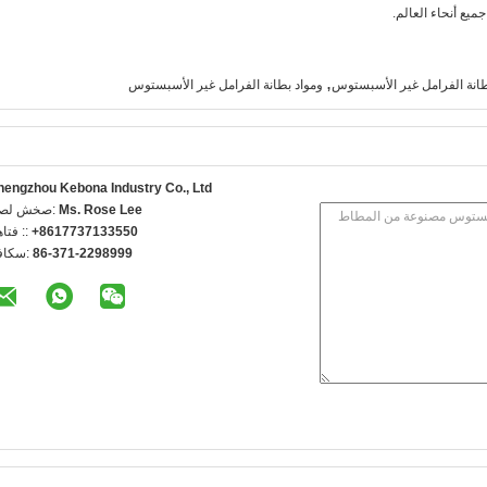
,
انة الفرامل غير الأسبستوس
ومواد بطانة الفرامل غير الأسبستوس
hengzhou Kebona Industry Co., Ltd
Ms. Rose Lee
اتصل شخص
+8617737133550
الهاتف 
86-371-2298999
الفاكس