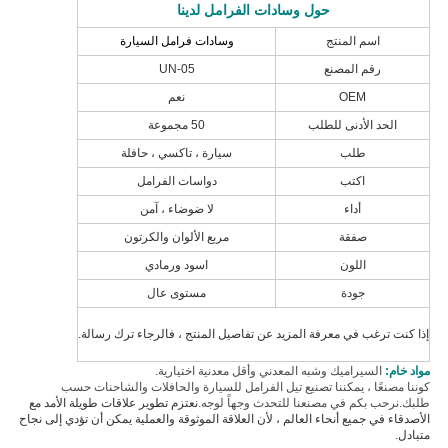
حول وسادات الفرامل لدينا
اسم المنتج
وسادات فرامل السيارة
رقم المصنع
UN-05
OEM
نعم
الحد الأدنى للطلب
50 مجموعة
طلب
سيارة ، تاكسي ، حافلة
اكتب
دواسات الفرامل
أداء
لا ضوضاء ، آمن
صفقة
مربع الألوان والكرتون
اللون
اسود ورمادي
جودة
مستوى عال
إذا كنت ترغب في معرفة المزيد عن تفاصيل المنتج ، فالرجاء ترك رسالة.
مواد خام:
السيراميك وشبه المعدني وأقل معدنية اختيارية.
كوننا مصنعًا ، يمكننا تصنيع تيل الفرامل للسيارة والحافلات والشاحنات حسب
طلبك.نرحب بكم في مصنعنا للتحدث وجهاً لوجه.
نعتزم تطوير علاقات طويلة الأمد مع
الأصدقاء في جميع أنحاء العالم ، لأن العلاقة الموثوقة والعملية يمكن أن تؤدي إلى نجاح
متبادل.