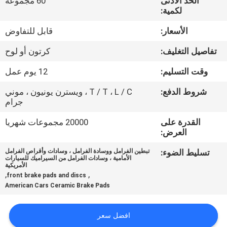
الحد الأدنى
60 مجموعة
مراقبة
لكمية:
الجودة
الأسعار:
قابل للتفاوض
تفاصيل التغليف:
كرتون أو لوح
اتصل
بنا
وقت التسليم:
12 يوم عمل
شروط الدفع:
T / T ، L / C ، ويسترن يونيون ، موني
جرام
اطلب
اقتباس
القدرة على
20000 مجموعات شهريا
العرض:
تسليط الضوء:
تبطين الفرامل ووسادة الفرامل ، وسادات وأقراص الفرامل
خريطة
الأمامية ، وسادات الفرامل من السيراميك للسيارات
الأمريكية
الموقع
,
,
front brake pads and discs
American Cars Ceramic Brake Pads
PRIVACY
افضل سعر
POLICY