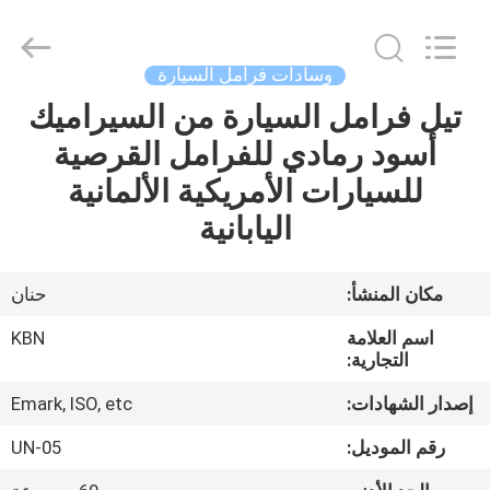
Zhengzhou
Kebona
Industry
Co.,
Ltd.
وسادات فرامل السيارة
All
Rights
Reserved.
تيل فرامل السيارة من السيراميك
مسكن
أسود رمادي للفرامل القرصية
منتجات
للسيارات الأمريكية الألمانية
اليابانية
معلومات
عنا
مكان المنشأ:
حنان
اسم العلامة
KBN
جولة
التجارية:
في
إصدار الشهادات:
Emark, ISO, etc
المعمل
رقم الموديل:
UN-05