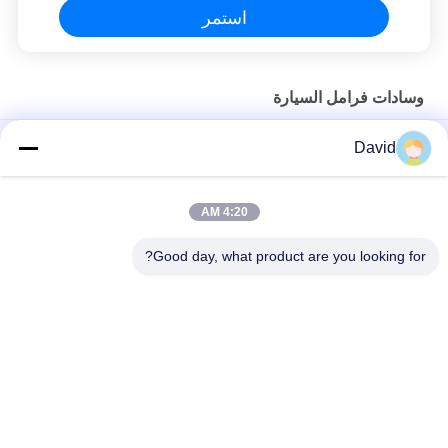
استمر
وسادات فرامل السيارة
تيل فرامل أمامية وخلفية للمركبة عالية الصلابة شبه معدنية
David
تيل فرامل أمامي وخلفي حسب الطلب لا توجد مقاومة للغبار للضوضاء
4:20 AM
وسادات الفرامل الأمامية لسباق السيارات ، وسادات الفرامل عالية
الأداء
Good day, what product are you looking for?
فئات شعبية
جميع
بطانة لفة الفرامل
لفة بطانة الفرامل
لفة بطانة الفرامل 
مادة كتلة الفرامل
المنسوجة