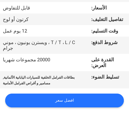
مراقبة
الأسعار:
قابل للتفاوض
الجودة
تفاصيل التغليف:
كرتون أو لوح
اتصل
وقت التسليم:
12 يوم عمل
بنا
شروط الدفع:
T / T ، L / C ، ويسترن يونيون ، موني
جرام
اطلب
القدرة على
20000 مجموعات شهريا
العرض:
اقتباس
تسليط الضوء:
,
بطاقات الفرامل الخلفية للسيارات اليابانية الألمانية
مسامير و أقراص الفرامل الأمامية
خريطة
الموقع
افضل سعر
PRIVACY
POLICY