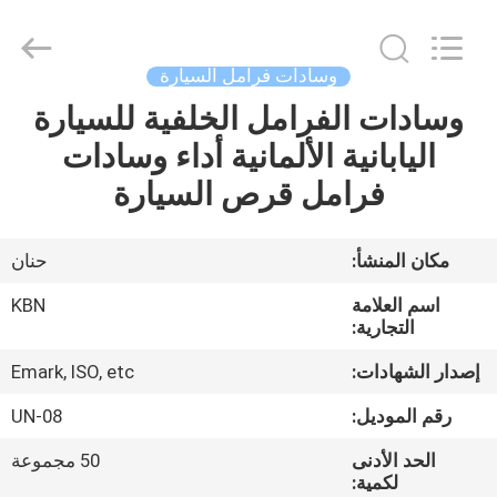
Zhengzhou
Kebona
Industry
Co.,
Ltd.
وسادات فرامل السيارة
All
Rights
Reserved.
وسادات الفرامل الخلفية للسيارة
مسكن
اليابانية الألمانية أداء وسادات
منتجات
فرامل قرص السيارة
معلومات
مكان المنشأ:
حنان
عنا
اسم العلامة
KBN
التجارية:
جولة
إصدار الشهادات:
Emark, ISO, etc
في
رقم الموديل:
UN-08
المعمل
الحد الأدنى
50 مجموعة
لكمية: