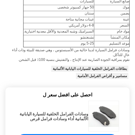
صانع السيارة
للسيارات
موك
50 جهاز كمبيوتر شخصى
يضمن
سنتان
عينة
عينات مجانية متاحة
السعر
4-8 دولار أمريكي
مواد خام
السيراميك وشبه المعدنية والأقل معدنية اختيارية.
مكان المنشأ
تشنغتشو
موعد التسليم
5-25 يوم
وسادات فرامل السيارة لدينا خالية من الأسبستوس ، وهي صديقة للبيئة وذات أداء
عالٍ للتآكل.
نقوم بمراقبة الجودة الصارمة عند الإنتاج ، والتفتيش بنسبة 100٪ قبل الشحن.
بطاقات الفرامل الخلفية للسيارات اليابانية الألمانية
مسامير و أقراص الفرامل الأمامية
احصل على افضل سعر ل
وسادات الفرامل الخلفية للسيارة اليابانية
الألمانية أداء وسادات فرامل قرص
السيارة