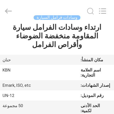
Zhengzhou
Kebona
Industry
Co.,
Ltd.
وسادات فرامل السيارة
All
Rights
Reserved.
ارتداء وسادات الفرامل سيارة
مسكن
المقاومة منخفضة الضوضاء
منتجات
وأقراص الفرامل
معلومات
مكان المنشأ:
حنان
عنا
اسم العلامة
KBN
التجارية:
جولة
إصدار الشهادات:
Emark, ISO, etc
في
رقم الموديل:
UN-12
المعمل
الحد الأدنى
50 مجموعة
لكمية: