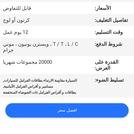
مراقبة
الأسعار:
قابل للتفاوض
الجودة
تفاصيل التغليف:
كرتون أو لوح
اتصل
وقت التسليم:
12 يوم عمل
بنا
شروط الدفع:
T / T ، L / C ، ويسترن يونيون ، موني
جرام
اطلب
القدرة على
20000 مجموعات شهريا
العرض:
اقتباس
تسليط الضوء:
,
السيارة مقاومة الارتداء بطاقات الفرامل للسيارات
,
مسامير و أقراص الفرامل الأمامية
خريطة
بطاقات و أقراص الفرامل ذات الضوضاء المنخفضة
الموقع
افضل سعر
PRIVACY
POLICY