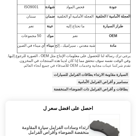
جودة
فحص المواد
شهادة
ISO9001
العجلة الأمامية / الخلفية
العجلة الأمامية أو الخلفية
ضمان
سنتان
طراز السيارة
ما تحتاج إليه
عينة
نعم
OEM
نعم
موك
50 مجموعات
مادة
شبه معدني ، سيراميك ، إلخ
ميناء
أي ميناء في الصين
يرجى ترك رسالة لنا للحصول على معلومات الإنتاج مثل OEM ، الصورة للرجوع إليها.
وفي الوقت نفسه سوف نتحقق مما إذا كان لدينا هذه المنتجات في المخزون.
تقدم شركتنا عينات مجانية وخدمات OEM للأصدقاء في جميع أنحاء العالم.
السيارة مقاومة الارتداء بطاقات الفرامل للسيارات
مسامير و أقراص الفرامل الأمامية
بطاقات و أقراص الفرامل ذات الضوضاء المنخفضة
احصل على افضل سعر ل
ارتداء وسادات الفرامل سيارة المقاومة
منخفضة الضوضاء وأقراص الفرامل