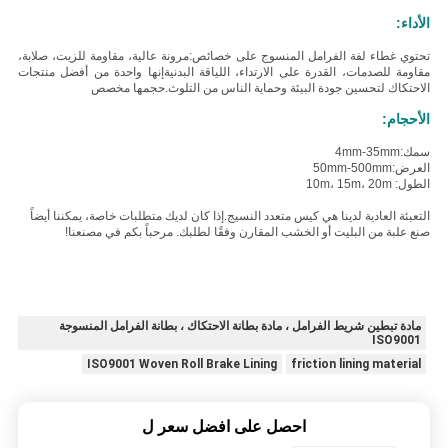
الأداء:
تحتوي غطاء لفة الفرامل المنسوج على خصائص:
مرونة عالية، مقاومة للزيت، صلابة،
مقاومة للصدمات، القدرة على الارتداء، اللياقة البدنية
إنها واحدة من أفضل منتجات
الاحتكاك لتحسين جودة البيئة وحماية الناس من التلوث.
حجمها مخصص
الأحجام:
سمك:4mm-35mm
العرض:50mm-500mm
الطول: 10m، 15m، 20m
التعبئة العادية لدينا هي كيس متعدد النسيج.
إذا كان لديك متطلبات خاصة، يمكننا أيضاً
صنع علبة من البليت أو الخشب المقارن وفقًا لطلبك. مرحباً بكم في مصنعنا!
مادة تبطين شريط الفرامل ، مادة بطانة الاحتكاك ، بطانة الفرامل المنسوجة
ISO9001
ISO9001 Woven Roll Brake Lining
friction lining material
احصل على افضل سعر ل