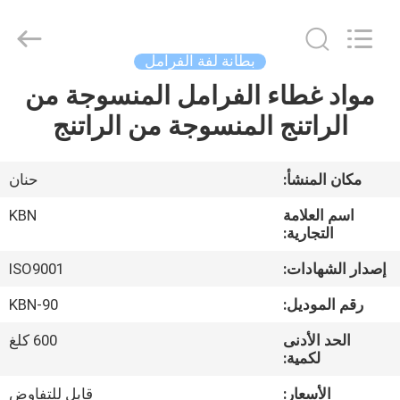
Zhengzhou
Kebona
Industry
Co.,
Ltd.
بطانة لفة الفرامل
All
Rights
Reserved.
مواد غطاء الفرامل المنسوجة من
مسكن
الراتنج المنسوجة من الراتنج
منتجات
مكان المنشأ:
حنان
معلومات
اسم العلامة
KBN
عنا
التجارية:
إصدار الشهادات:
ISO9001
جولة
رقم الموديل:
KBN-90
في
الحد الأدنى
600 كلغ
المعمل
لكمية:
الأسعار:
قابل للتفاوض