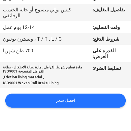
مراقبة
تفاصيل التغليف:
كيس بولي منسوج أو حالة الخشب
الجودة
الرقائقي
وقت التسليم:
12-14 يوم عمل
اتصل
شروط الدفع:
T / T ، L / C ، ويسترن يونيون
بنا
القدرة على
700 طن شهريا
العرض:
اطلب
تسليط الضوء:
مادة تبطين شريط الفرامل ، مادة بطانة الاحتكاك ، بطانة
اقتباس
الفرامل المنسوجة ISO9001
,
,
friction lining material
ISO9001 Woven Roll Brake Lining
خريطة
الموقع
افضل سعر
PRIVACY
POLICY