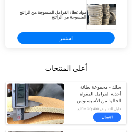
مواد غطاء الفرامل المنسوجة من الراتنج
المنسوجة من الراتنج
استمر
أعلى المنتجات
سلك - مجموعة بطانة
أحذية الفرامل المقواة
الخالية من الأسبستوس
لآبار زيت الونش
قابل للتفاوض MOQ:400 كلغ
الاتصال