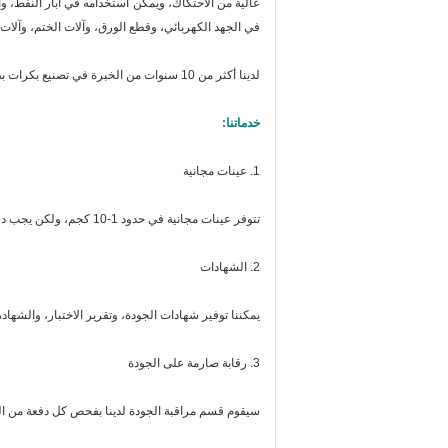
عالية من الاحتكاك، ويمكن استخدامه في آبار النفط، و
في الجهد الكهربائي، وقطع الورق، وآلات الختم، وآلات 
لدينا أكثر من 10 سنوات من الخبرة في تصنيع بكرات بطانة الفرامل، والتي يمكن أن تجلب المنفعة والأرباح المتبادلة لك ولنا.
خدماتنا:
1. عينات مجانية
تتوفر عينات مجانية في حدود 1-10 كجم، ولكن يجب دفع رسوم التوصيل من جانبك.
2. الشهادات
يمكننا توفير شهادات الجودة، وتقرير الاختبار، والشهادة الأصلية (النموذج A، النموذج E، وما إلى 
3. رقابة صارمة على الجودة
سيقوم قسم مراقبة الجودة لدينا بفحص كل دفعة من الب