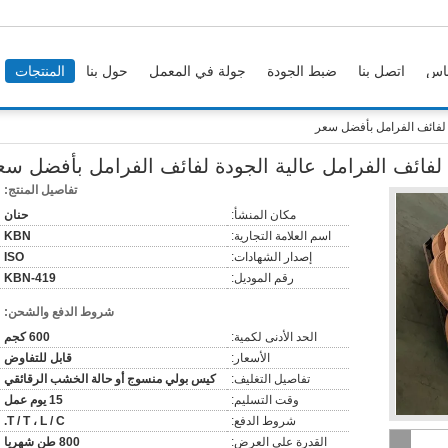
اس
اتصل بنا
ضبط الجودة
جولة في المعمل
حول بنا
المنتجات
 لفائف الفرامل بأفضل سعر
فائف الفرامل عالية الجودة لفائف الفرامل بأفضل سع
تفاصيل المنتج:
مكان المنشأ:
حنان
اسم العلامة التجارية:
KBN
إصدار الشهادات:
ISO
رقم الموديل:
KBN-419
شروط الدفع والشحن:
الحد الأدنى لكمية:
600 كجم
الأسعار:
قابل للتفاوض
تفاصيل التغليف:
كيس بولي منسوج أو حالة الخشب الرقائقي
وقت التسليم:
15 يوم عمل
شروط الدفع:
T / T ، L / C.
القدرة على العرض:
800 طن شهريا