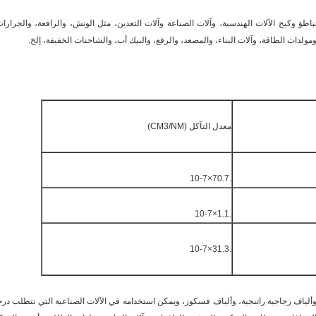
ؤ وكبح الآلات الهندسية، وآلات الصناعة وآلات التعدين، مثل الونش، والرافعة، والجرارات
مولدات الطاقة، وآلات البناء، والمصعد، والرفع، والبيك أب، والشاحنات الخفيفة، إلخ.
معدل التآكل (CM3/NM)
.70.7×10-7
.1.1×10-7
.31.3×10-7
لياف زجاجية راتنجية، وألياف فسكوز، ويمكن استخدامه في الآلات الصناعية التي تتطلب درج