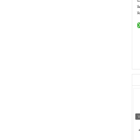
:
::
: