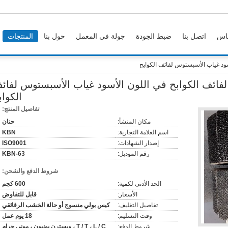
اس
اتصل بنا
ضبط الجودة
جولة في المعمل
حول بنا
المنتجات
ود غياب الأسبستوس لفائف الكوابح
فائف الكوابح في اللون الأسود غياب الأسبستوس لفائ
الكواب
تفاصيل المنتج:
مكان المنشأ:
حنان
اسم العلامة التجارية:
KBN
إصدار الشهادات:
ISO9001
رقم الموديل:
KBN-63
شروط الدفع والشحن:
الحد الأدنى لكمية:
600 كجم
الأسعار:
قابل للتفاوض
تفاصيل التغليف:
كيس بولي منسوج أو حالة الخشب الرقائقي
وقت التسليم:
18 يوم عمل
شروط الدفع:
T / T ، L / C ، ويسترن يونيون ، موني جرام