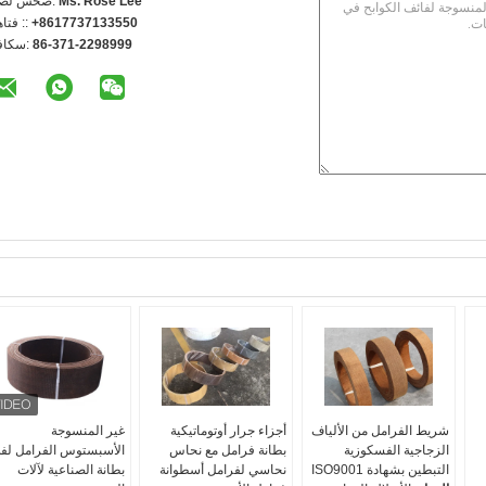
Ms. Rose Lee
اتصل شخص
+8617737133550
الهاتف 
86-371-2298999
الفاكس
شريط الفرامل من الألياف
أجزاء جرار أوتوماتيكية
غير المنسوجة
الزجاجية الفسكوزية
بطانة فرامل مع نحاس
الأسبستوس الفرامل لفة
التبطين بشهادة ISO9001
نحاسي لفرامل أسطوانة
بطانة الصناعية لآلات