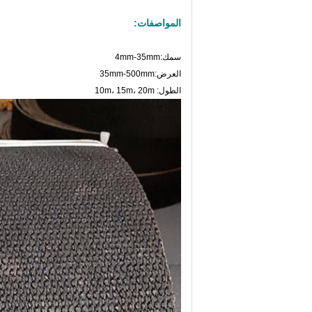
المواصفات:
سمك:4mm-35mm
العرض:35mm-500mm
الطول: 10m، 15m، 20m