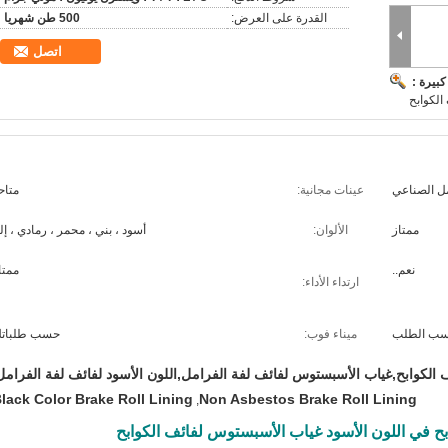
القدرة على العرض:
500 طن شهريا
اتصل
بيرة :
الكوابح
مل الصناعي
عينات مجانية:
متاح
ممتاز
الألوان:
أسود ، بني ، محمر ، رمادي ، إل
نعم..
ممتا
ارتداء الأداء:
ب الطلب
ميناء فوب:
حسب طلبات
الكوابح,غياب الأسبستوس لفائف لفة الفرامل,اللون الأسود لفائف لفة الفرامل
lack Color Brake Roll Lining
Non Asbestos Brake Roll Lining
,
 في اللون الأسود غياب الأسبستوس لفائف الكوابح