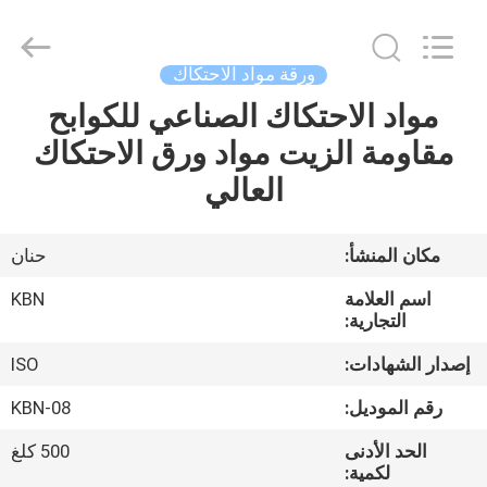
Zhengzhou
Kebona
Industry
Co.,
Ltd.
ورقة مواد الاحتكاك
All
Rights
Reserved.
مواد الاحتكاك الصناعي للكوابح
مسكن
مقاومة الزيت مواد ورق الاحتكاك
منتجات
العالي
معلومات
مكان المنشأ:
حنان
عنا
اسم العلامة
KBN
التجارية:
جولة
إصدار الشهادات:
ISO
في
رقم الموديل:
KBN-08
المعمل
الحد الأدنى
500 كلغ
لكمية: