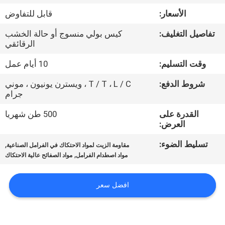
مراقبة
الأسعار:
قابل للتفاوض
الجودة
تفاصيل التغليف:
كيس بولي منسوج أو حالة الخشب
الرقائقي
اتصل
وقت التسليم:
10 أيام عمل
بنا
شروط الدفع:
T / T ، L / C ، ويسترن يونيون ، موني
جرام
اطلب
القدرة على
500 طن شهريا
اقتباس
العرض:
تسليط الضوء:
,
مقاومة الزيت لمواد الاحتكاك في الفرامل الصناعية
خريطة
,
مواد اصطدام الفرامل
مواد الصفائح عالية الاحتكاك
الموقع
افضل سعر
PRIVACY
POLICY