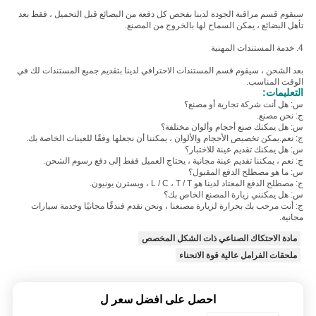
سيقوم قسم مراقبة الجودة لدينا بفحص كل دفعة من البضائع قبل التحميل ، فقط بعد
تأهل البضائع ، يمكن السماح لها بالخروج من المصنع.
4. خدمة المستندات المهنية
بعد الشحن ، سيقوم قسم المستندات الاحترافي لدينا بتقديم جميع المستندات لك في
الوقت المناسب.
التعليمات:
س: هل أنت شركة تجارية أو مصنع؟
ج: نحن مصنع.
س: هل يمكنك صنع أحجام وألوان مختلفة؟
ج: نعم.يمكن تخصيص الأحجام والألوان ، يمكننا أن نجعلها وفقًا للعينات الخاصة بك.
س: هل يمكنك تقديم عينة للاختبار؟
ج: نعم ، يمكننا تقديم عينة مجانية ، يحتاج العميل فقط إلى دفع رسوم الشحن.
س: ما هو مصطلح الدفع المقبول؟
ج: مصطلح الدفع المعتاد لدينا هو L / C ، T / T ، ويسترن يونيون.
س: هل يمكنني زيارة المصنع الخاص بك؟
ج: أنت مرحب بك بحرارة لزيارة مصنعنا ، ونحن نقدم فندقًا مجانيًا وخدمة سيارات
مجانية.
مادة الاحتكاك الصناعي ذات الشكل المخصص
ملحقات الفرامل عالية قوة الانحناء
احصل على افضل سعر ل