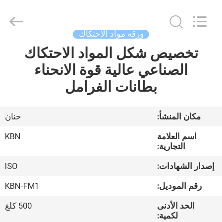
Zhengzhou
Kebona
Industry
Co.,
Ltd.
ورقة مواد الاحتكاك
All
Rights
Reserved.
تخصيص شكل المواد الاحتكاك
مسكن
الصناعي عالية قوة الانحناء
منتجات
بطانات الفرامل
معلومات
مكان المنشأ:
حنان
عنا
اسم العلامة
KBN
التجارية:
جولة
إصدار الشهادات:
ISO
في
رقم الموديل:
KBN-FM1
المعمل
الحد الأدنى
500 كلغ
لكمية: