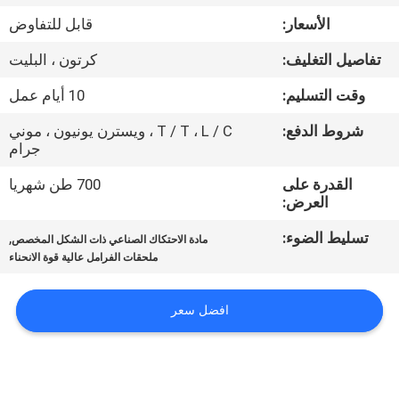
مراقبة
الأسعار:
قابل للتفاوض
الجودة
تفاصيل التغليف:
كرتون ، البليت
اتصل
وقت التسليم:
10 أيام عمل
بنا
شروط الدفع:
T / T ، L / C ، ويسترن يونيون ، موني
جرام
اطلب
القدرة على
700 طن شهريا
العرض:
اقتباس
تسليط الضوء:
,
مادة الاحتكاك الصناعي ذات الشكل المخصص
ملحقات الفرامل عالية قوة الانحناء
خريطة
الموقع
افضل سعر
PRIVACY
POLICY