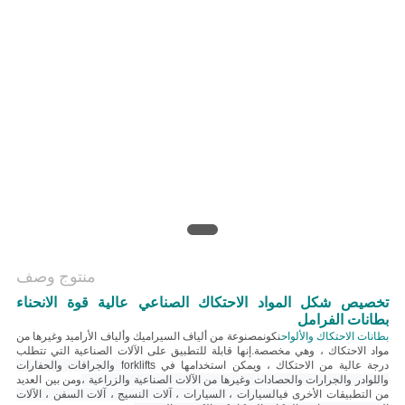
منتوج وصف
تخصيص شكل المواد الاحتكاك الصناعي عالية قوة الانحناء
بطانات الفرامل
بطانات الاحتكاك والألواح
نكون
مصنوعة من ألياف السيراميك وألياف الأراميد وغيرها من
مواد الاحتكاك ، وهي مخصصة.إنها قابلة للتطبيق على الآلات الصناعية التي تتطلب
درجة عالية من الاحتكاك ، ويمكن استخدامها في f
orklifts والجرافات والحفارات
واللوادر والجرارات والحصادات وغيرها من الآلات الصناعية والزراعية ،
ومن بين العديد
من التطبيقات الأخرى في
السيارات ، السيارات ، آلات النسيج ، آلات السفن ، الآلات