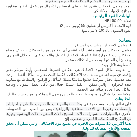
الهندسية وغيرها من المكابح الميكانيكية الكبيرة والصغيرة.
يتميز معامل الاحتكاك بقدرة عالية على امتصاص الأحمال من خلال التأثير ومقاومة
ممتازة للإجهاد الميكانيكي.
البيانات الفنية الرئيسية:
صلابة: HRL50-90
قوة الانحناء: أكبر من أو تساوي 55 (نيوتن / مم 2)
القوة القصوى: 15 (10-3 مم / مم)
سمات:
1. معامل الاحتكاك المناسب والمستقر
معامل الاحتكاك هو أهم مؤشر أداء لتقييم أي نوع من مواد الاحتكاك ، نضيف منظم
الاحتكاك بدرجة حرارة عالية لمواد الاحتكاك لتقليل والتغلب على "الانحلال الحراري"
وضمان أن المنتج لديه معامل احتكاك مستقر.
2. مقاومة تآكل جيدة
إن مقاومة التآكل لمواد الاحتكاك هي انعكاس لعمرها التشغيلي وأيضًا مؤشر تقني
واقتصادي مهم لقياس متانة مادة الاحتكاك ، فكلما كانت مقاومة التآكل أفضل ، زادت
مدة خدمتها. تختار شركتنا حشوًا مناسبًا مضادًا للتآكل و الراتنج والمطاط مع مقاومة
جيدة للحرارة ، والتي يمكن أن تقلل بشكل فعال من تآكل العمل للمواد ، وخاصة
التآكل الحراري ، وإطالة عمر الخدمة.
يمكننا تصنيع الشكل والمرونة والصلابة والعرض وطول السماكة والمواد حسب طلبك.
التطبيقات:
على نطاق واسع
المستخدمة في و
orklifts والجرافات والحفارات واللوادر والجرارات
والحصادات وغيرها من الآلات الصناعية والزراعية ،
ومن بين العديد من التطبيقات
الأخرى في
السيارات ، السيارات ، آلات النسيج ، آلات السفن ، الآلات الهندسية وغيرها
من المكابح الميكانيكية الكبيرة والصغيرة
، إلخ.
لدينا أكثر من 10 سنوات من الخبرة في تصنيع مواد الاحتكاك ، والتي يمكن أن تحقق
المنفعة والأرباح المتبادلة لك ولنا.