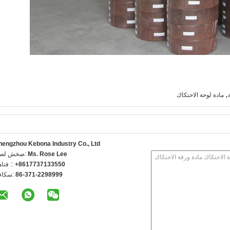
,
مادة لوحة الاحتكاك
hengzhou Kebona Industry Co., Ltd
Ms. Rose Lee
اتصل شخص
+8617737133550
الهاتف 
86-371-2298999
الفاكس