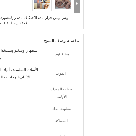
ونش ونش جرار مادة الاحتكاك مادة ورقة
صورة ك
الاحتكاك بطانة عالية
مفصلة وصف المنتج
شنغهاي ونينغبو وتشينغداو
ميناء فوب:
و
الأسلاك النحاسية ، ألياف 
المواد:
الألياف الزجاجية ، الر
صناعة المعدات
الأولية:
مقاومة الماء:
السماكة: