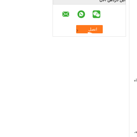
لمياه
،