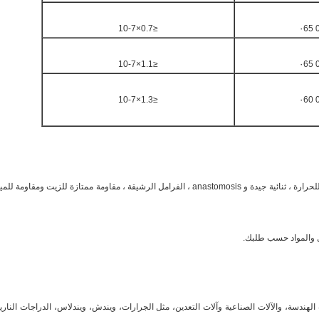
≤0.7×10-7
0
≤1.1×10-7
0
≤1.3×10-7
0
مرونة جيدة ، صلابة عالية ، مقاومة للصدمات ، مقاومة للحرارة ، ثنائية جيدة و anastomosis ، الفرامل الرشيقة ، مقاومة ممتازة للزيت ومقاومة ل
ل والمواد حسب طلبك.
هندسة، والآلات الصناعية وآلات التعدين، مثل الجرارات، ويندش، ويندلاس، الدراجات النارية