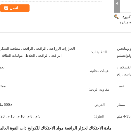
اتصل
بيرة :
 مثابرة
 وتيانجين
الجرارات الزراعية ، الرافعة ، الرافعة ، مطحنة السكر 
التطبيقات:
قوانغتشو
الرافعة ، الرافعة ، الخلاط ، مولدات الطاقة ، 
الفسكوز ،
نعم.
عينات مجانية:
اتنج ، إلخ
نعم..
ممتا
مقاومة الزيت:
ممتاز
العرض:
≤600 ملم
4-35 ملم
الطول:
5 م ، 8 م ، 10 م ، 15 م ، 20 م
مادة الاحتكاك لجرّار الرافعة,مواد الاحتكاك للكوابح ذات القوة العالية