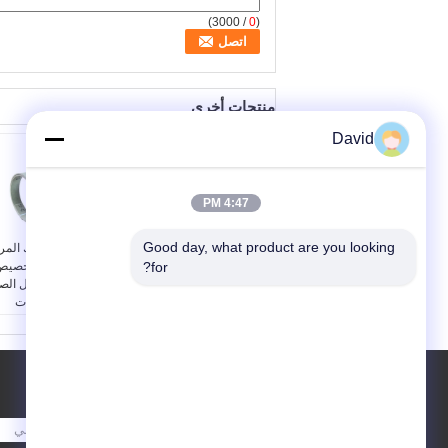
/ 3000)
0
(
منتجات أخرى
David
4:47 PM
Good day, what product are you looking 
ورقة مادة الاحتكاك المر
for?
الصبغية القابلة للتخصي
سمك غطاء الفرامل الصب
التطبيقات:
الرافعات
الشوكية والجرافات
والحفارات واللوادر
والجرارات والحصادات
وغيرها من الآلات الصناع
طلب اقتباس
والزراعي
المواد:
المطاط، ألياف
الفسكوز، مواد الاحتكاك
أرسلت
الأخرى، الخ