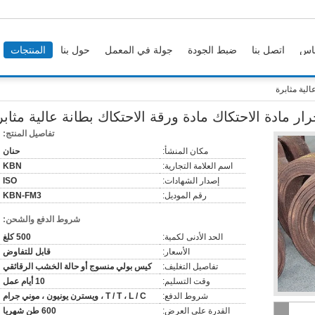
اس
اتصل بنا
ضبط الجودة
جولة في المعمل
حول بنا
المنتجات
لية مثابرة
 مادة الاحتكاك مادة ورقة الاحتكاك بطانة عالية مثابر
تفاصيل المنتج:
مكان المنشأ:
حنان
اسم العلامة التجارية:
KBN
إصدار الشهادات:
ISO
رقم الموديل:
KBN-FM3
شروط الدفع والشحن:
الحد الأدنى لكمية:
500 كلغ
الأسعار:
قابل للتفاوض
تفاصيل التغليف:
كيس بولي منسوج أو حالة الخشب الرقائقي
وقت التسليم:
10 أيام عمل
شروط الدفع:
T / T ، L / C ، ويسترن يونيون ، موني جرام
القدرة على العرض:
600 طن شهريا