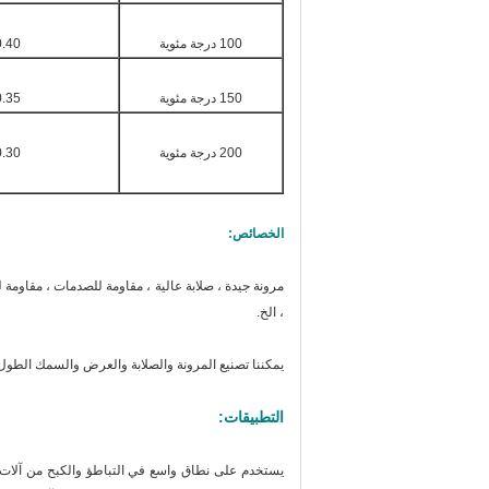
100 درجة مئوية
.40 ٠65
150 درجة مئوية
.35 ٠65
200 درجة مئوية
.30 ٠60
الخصائص:
، الخ.
يمكننا تصنيع المرونة والصلابة والعرض والسمك الطو
التطبيقات:
يستخدم على نطاق واسع في التباطؤ والكبح من آلات ال