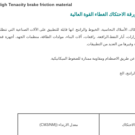
igh Tenacity brake friction material
قة الاحتكاك الغطاء القوة العالية
ك، الأسلاك النحاسية، الخيوط والراتنج. انها قابلة للتطبيق على الآلات الصناعية التي تتطل
رات، آبار النفط،الرافعة، رافعات، آلات البناء، مولدات الطاقة، منظمات الجهد، أجهزة قط
ة وغيرها من العديد من التطبيقات.
عن طريق الاصطدام ومقاومة ممتازة للضغوط الميكانيكية.
راتنج، الخ
لاحتكاك
معدل الارتداء ((CM3/NM)