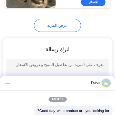
الاتصال
6
مواد احتكاك الفرامل
عرض المزيد
اترك رسالة
15
وسادات فرامل
السيارة
David
8:17 AM
Good day, what product are you looking for?
18