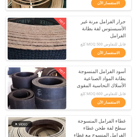
مراقبة
الاستفسار الآن
الجودة
HOT
جرار الفرامل مرنة غير
25
الأسبستوس لفة بطانة
اتصل
الفرامل
لفة بطانة الفرامل
بنا
قابل للتفاوض MOQ:500 كلغ
المنسوجة
الاستفسار الآن
اطلب
HOT
أسود الفرامل المنسوجة
اقتباس
بطانة المواد الصناعية
الأسلاك النحاسية المقوى
34
خريطة
استخدام رافعة
قابل للتفاوض MOQ:600 كلغ
الموقع
الاستفسار الآن
مادة كتلة الفرامل
غطاء الفرامل المنسوجة
PRIVACY
سطح لفة طحن غطاء
POLICY
الفرامل المنسوج مع غطاء