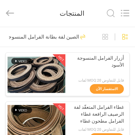
Zhengzhou
Kebona
Industry
المنتجات
Co.,
Ltd.
All
Rights
Reserved.
مسكن
42
الصين لفة بطانة الفرامل المنسوجة
لفة بطانة الفرامل
منتجات
HOT
أزرار الفرامل المنسوجة
الأسود
معلومات
عنا
قابل للتفاوض MOQ:20 لفات
الاستفسار الآن
23
جولة
HOT
غطاء الفرامل المتعقّد لفة
في
بطانة لفة الفرامل
الرصيف الرافعة غطاء
المعمل
الفرامل مطحون غطاء
الفرامل المنسوج
قابل للتفاوض MOQ:20 لفات