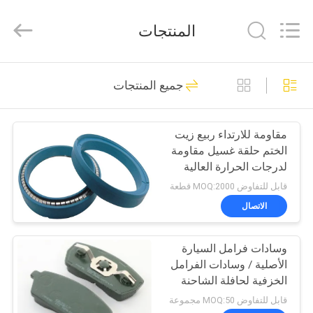
Zhengzhou
Kebona
Industry
المنتجات
Co.,
Ltd.
All
Rights
Reserved.
مسكن
42
جميع المنتجات
لفة بطانة الفرامل
منتجات
مقاومة للارتداء ربيع زيت
الختم حلقة غسيل مقاومة
معلومات
لدرجات الحرارة العالية
عنا
للمركبات
قابل للتفاوض MOQ:2000 قطعة
الاتصال
23
جولة
وسادات فرامل السيارة
في
بطانة لفة الفرامل
الأصلية / وسادات الفرامل
المعمل
الخزفية لحافلة الشاحنة
قابل للتفاوض MOQ:50 مجموعة