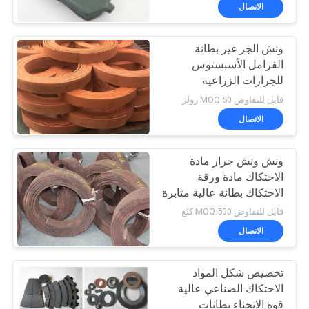
مراقبة
الاتصال
الجودة
ونش الجر غير بطانة
25
الفرامل الأسبستوس
اتصل
للجرارات الزراعية
لفة بطانة الفرامل
بنا
قابل للتفاوض MOQ:50 رولز
المنسوجة
الاتصال
اطلب
ونش ونش جرار مادة
اقتباس
الاحتكاك مادة ورقة
الاحتكاك بطانة عالية مثابرة
34
خريطة
قابل للتفاوض MOQ:500 كلغ
الموقع
الاتصال
مادة كتلة الفرامل
تخصيص شكل المواد
PRIVACY
الاحتكاك الصناعي عالية
POLICY
قوة الانحناء بطانات