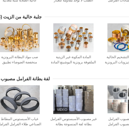
سادات الفرامل
الطلب لا توجد مقاومة للغبار
عالية الصلابة شبه معدنية
 الأداء
للضوضاء
جلبة خالية من الزيت
(18)
 التشحيم الخالية
المادة المكونة غير الزيتية
صب مواد البطانة البرونزية
يزونات البرونزية
الملفوفة برونزية البوشينغ المادة
منخفضة الضوضاء تطبيق
افيتية
البوشينغ الجرافيتية عالية الجودة
السيارات
لفة بطانة الفرامل مصبوب
 مصبوب الفرامل
غير مصبوب الأسبستوس الفرامل
غياب الأسبستوس المطاط
صبوب الفرامل
بطانة لفة المنسوجة بطانة
الصناعي طلاء الفرامل الفرام