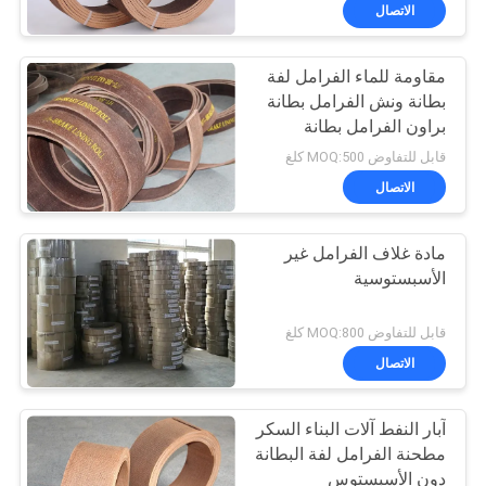
مراقبة
الاتصال
الجودة
مقاومة للماء الفرامل لفة
25
بطانة ونش الفرامل بطانة
اتصل
براون الفرامل بطانة
لفة بطانة الفرامل
بنا
الأحذية كيت
قابل للتفاوض MOQ:500 كلغ
المنسوجة
الاتصال
اطلب
مادة غلاف الفرامل غير
اقتباس
الأسبستوسية
34
خريطة
قابل للتفاوض MOQ:800 كلغ
الموقع
الاتصال
مادة كتلة الفرامل
آبار النفط آلات البناء السكر
PRIVACY
مطحنة الفرامل لفة البطانة
POLICY
دون الأسبستوس