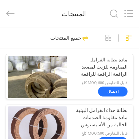
Zhengzhou
Kebona
Industry
المنتجات
Co.,
Ltd.
All
Rights
Reserved.
مسكن
42
جميع المنتجات
لفة بطانة الفرامل
منتجات
مادة بطانة الفرامل
المقاومة للزيت لمصعد
معلومات
الرافعة الرافعة للرافعة
عنا
قابل للتفاوض MOQ:600 كلغ
الاتصال
23
جولة
بطانة حذاء الفرامل البيئية
في
بطانة لفة الفرامل
مادة مقاومة الصدمات
المعمل
الخالية من الأسبستوس
قابل للتفاوض MOQ:500 كلغ