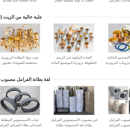
سادات الفرامل
الطلب لا توجد مقاومة للغبار
عالية الصلابة شبه معدنية
 الأداء
للضوضاء
جلبة خالية من الزيت
(18)
 التشحيم الخالية
المادة المكونة غير الزيتية
صب مواد البطانة البرونزية
يزونات البرونزية
الملفوفة برونزية البوشينغ المادة
منخفضة الضوضاء تطبيق
افيتية
البوشينغ الجرافيتية عالية الجودة
السيارات
لفة بطانة الفرامل مصبوب
 مصبوب الفرامل
غير مصبوب الأسبستوس الفرامل
غياب الأسبستوس المطاط
صبوب الفرامل
بطانة لفة المنسوجة بطانة
الصناعي طلاء الفرامل الفرام