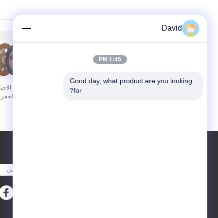
مصبوب الفرامل بطانة
بطانة 
David
1:45 PM
Good day, what product are you looking 
أسنان فرامل غطاء الاحتكاك
أقراص الاحت
for?
أقراص أسنان الاحتكاك غطاء
الرافعة للحفر 
الاحتكاك ورقة الفرامل أقراص
للصندوق ال
الفرامل
طلب اقتباس
أرسلت
E-Mail
خريطة الموقع
|