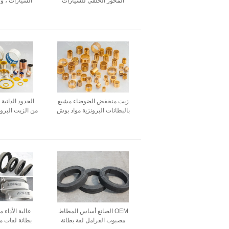
المحور الخلفي للسيارات
السيارات ، و
الأمريكية واليابانية
عالية
زيت منخفض الضوضاء مشبع
الحدود الذاتية
بالبطانات البرونزية مواد بوش
من الزيت البروت
التشحيم الذاتي
الجر
OEM الصانع أساس المطاط
عالية الأداء
مصبوب الفرامل لفة بطانة
بطانة لفات م