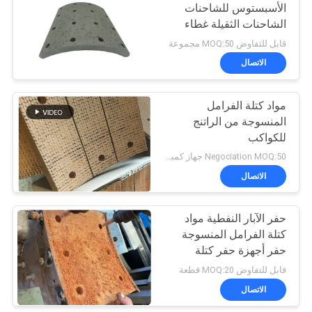
الأسبستوس للشاحنات
الشاحنات الثقيلة غطاء
10
الفرامل 19933 غطاء
قابل للتفاوض MOQ:50 مجموعة
الفرامل
الاتصال
طوقا الختم الدائري
مواد كتلة الفرامل
المنسوجة من الراتنج
للكواكب
Negociation MOQ:50 جهاز كمبيوتر شخصى
الاتصال
17
بطانة الفرامل الخالية
حفر الآبار النفطية مواد
كتلة الفرامل المنسوجة
من الأسبستوس
حفر أجهزة حفر كتلة
الفرامل سائق كومة
قابل للتفاوض MOQ:20 قطعة
الاتصال