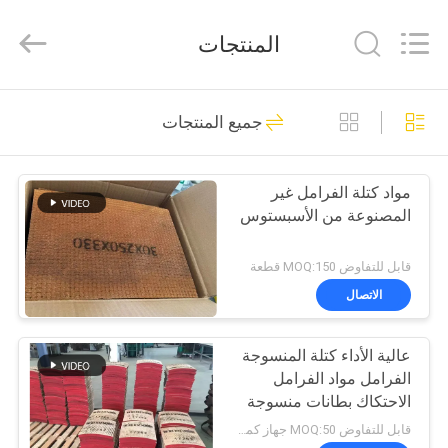
Zhengzhou
Kebona
Industry
المنتجات
Co.,
Ltd.
All
Rights
Reserved.
مسكن
32
جميع المنتجات
لفة بطانة الفرامل
منتجات
مواد كتلة الفرامل غير
المصنوعة من الأسبستوس
معلومات
عنا
قابل للتفاوض MOQ:150 قطعة
الاتصال
23
جولة
عالية الأداء كتلة المنسوجة
في
بطانة لفة الفرامل
الفرامل مواد الفرامل
المعمل
الاحتكاك بطانات منسوجة
وسادة الفرامل
قابل للتفاوض MOQ:50 جهاز كمبيوتر شخصى