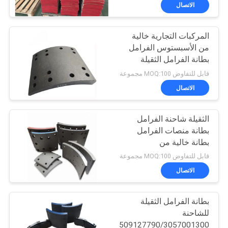
مراقبة
الاتصال
الجودة
المركبات التجارية خالية
25
من الأسبستوس الفرامل
اتصل
بطانة الفرامل الثقيلة
لفة بطانة الفرامل
بنا
شاحنة الفرامل بطانة
قابل للتفاوض MOQ:100 مجموعة
المنسوجة
الاتصال
اطلب
الثقيلة شاحنة الفرامل
اقتباس
بطانة منصات الفرامل
بطانة خالية من
34
خريطة
الأسبستوس المركبات
قابل للتفاوض MOQ:100 مجموعة
التجارية
الموقع
الاتصال
مادة كتلة الفرامل
بطانة الفرامل الثقيلة
PRIVACY
للشاحنة
POLICY
19094/0509127790/3057001300